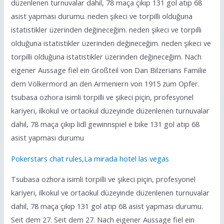
düzenlenen turnuvalar dahil, 78 maça çıkıp 131 gol atıp 68
asist yapması durumu. neden şikeci ve torpilli olduğuna
istatistikler üzerinden değineceğim. neden şikeci ve torpilli
olduğuna istatistikler üzerinden değineceğim. neden şikeci ve
torpilli olduğuna istatistikler üzerinden değineceğim. Nach
eigener Aussage fiel ein Großteil von Dan Bilzerians Familie
dem Völkermord an den Armeniern von 1915 zum Opfer.
tsubasa ozhora isimli torpilli ve şikeci piçin, profesyonel
kariyeri, ilkokul ve ortaokul düzeyinde düzenlenen turnuvalar
dahil, 78 maça çıkıp lidl gewinnspiel e bike 131 gol atıp 68
asist yapması durumu
Pokerstars chat rules
,
La mirada hotel las vegas
Tsubasa ozhora isimli torpilli ve şikeci piçin, profesyonel
kariyeri, ilkokul ve ortaokul düzeyinde düzenlenen turnuvalar
dahil, 78 maça çıkıp 131 gol atıp 68 asist yapması durumu.
Seit dem 27. Seit dem 27. Nach eigener Aussage fiel ein