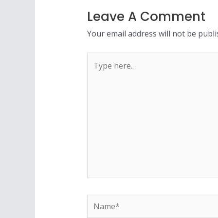
Leave A Comment
Your email address will not be publi
Type
here..
Name*