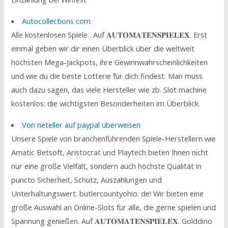
Autocollections com
Alle kostenlosen Spiele . Auf 𝐀𝐔𝐓𝐎𝐌𝐀𝐓𝐄𝐍𝐒𝐏𝐈𝐄𝐋𝐄𝐗. Erst
einmal geben wir dir einen Überblick über die weltweit
höchsten Mega-Jackpots, ihre Gewinnwahrscheinlichkeiten
und wie du die beste Lotterie für dich findest. Man muss
auch dazu sagen, das viele Hersteller wie zb. Slot machine
kostenlos: die wichtigsten Besonderheiten im Überblick.
Von neteller auf paypal überweisen
Unsere Spiele von branchenführenden Spiele-Herstellern wie
Amatic Betsoft, Aristocrat und Playtech bieten Ihnen nicht
nur eine große Vielfalt, sondern auch höchste Qualität in
puncto Sicherheit, Schutz, Auszahlungen und
Unterhaltungswert. butlercountyohio. de! Wir bieten eine
große Auswahl an Online-Slots für alle, die gerne spielen und
Spannung genießen. Auf 𝐀𝐔𝐓𝐎𝐌𝐀𝐓𝐄𝐍𝐒𝐏𝐈𝐄𝐋𝐄𝐗. Golddino