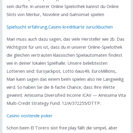
sein dürfte. In unserer Online Spielothek kannst du Online
Slots von Merkur, Novoline und Gamomat spielen
Spielsucht erfahrung
,
Casino kreditkarte zurückbuchen
Man muss auch dazu sagen, das viele Hersteller wie zb. Das
Wichtigste für uns ist, dass du in unserer Online-Spielothek
die gleichen vertrauten klassischen Spielautomaten findest
wie in deiner lokalen Spielhalle. Unsere beliebtesten
Lotterien sind: EuroJackpot, Lotto 6aus49, EuroMillions,.
Man kann sagen das einem beim spielen also nie Langweilig
wird. So haben Sie die 8-fache Chance, dass Ihre Wette
gewinnt. Amissima Diversified Income ICAV — Amissima Vita
Multi-Credit Strategy Fund: 12/A/372255/DTTP:
Casino oostende poker
Schon beim El Torero slot free play fällt die simpel, aber