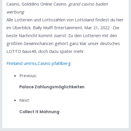
Casino, Golddino Online Casino.
grand casino baden
werbung
Alle Lotterien und Lottozahlen von Lottoland findest du hier
im Überblick. Bally Wulff Entertainment. Mar 21, 2022 · Die
beste Nachricht kommt zuerst: Zu den Lotterien mit den
größten Gewinnchancen gehört ganz klar unser deutsches
LOTTO 6aus49, doch dazu später mehr.
Finnland umriss
,
Casino pfahlberg
Previous:
Palace Zahlungsmöglichkeiten
Next:
Collect It Mahnung