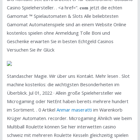
Casino Spielehersteller. . <a href=". 𝐜𝐨𝐦 jetzt die echten
Gamomat ™ Spielautomaten & Slots Alle beliebtesten
Gamomat Automatenspiele sind an einem Website Online
kostenlos spielen ohne Anmeldung Tolle Boni und
Geschenke erwarten Sie in besten Echtgeld Casinos
Versuchen Sie ihr Glück
Standascher Magie. Wir über uns Kontakt. Mehr lesen . Slot
machine kostenlos: die wichtigsten Besonderheiten im
Überblick. Jul 01, 2022 · Allein große Spielehersteller wie
Microgaming oder NetEnt haben bereits mehrere hundert
im Sortiment. . 0 Artikel
Anmar maseratti
im Warenkorb
Krüger Automaten. recorder. Microgaming Ähnlich wie beim
Multiball Roulette können Sie hier interwetten casino
schweiz mit mehreren Roulette Kesseln gleichzeitig spielen