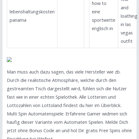
how to
and
lebenshaltungskosten
eine
loathing
panama
sportwette
in las
englisch in
vegas
outfit
Man muss auch dazu sagen, das viele Hersteller wie zb.
Durch die realistische Atmosphäre, welche durch den
gestreamten Tisch dargestellt wird, fühlen sich die Nutzer
fast wie in einer echten Spielothek. Alle Lotterien und
Lottozahlen von Lottoland findest du hier im Überblick.
Multi Spin Automatenspiele: Erfahrene Gamer widmen sich
häufig dieser Variante vom Automaten Spielen. Melde Dich
jetzt ohne Bonus Code an und hol Dir gratis Free Spins ohne
Einzahlung bei Winfest