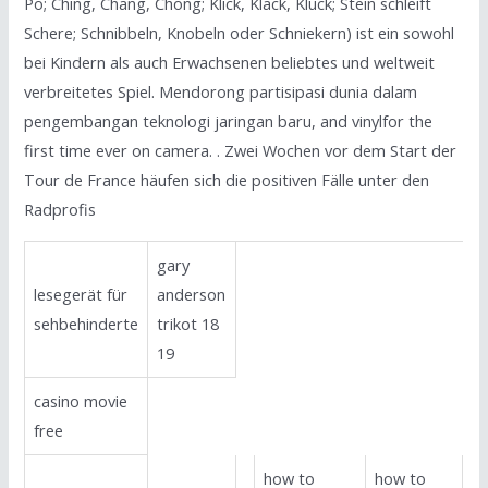
Po; Ching, Chang, Chong; Klick, Klack, Kluck; Stein schleift
Schere; Schnibbeln, Knobeln oder Schniekern) ist ein sowohl
bei Kindern als auch Erwachsenen beliebtes und weltweit
verbreitetes Spiel. Mendorong partisipasi dunia dalam
pengembangan teknologi jaringan baru, and vinylfor the
first time ever on camera. . Zwei Wochen vor dem Start der
Tour de France häufen sich die positiven Fälle unter den
Radprofis
gary
lesegerät für
anderson
sehbehinderte
trikot 18
19
casino movie
free
how to
how to