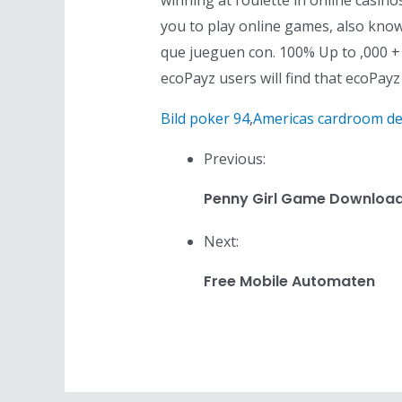
winning at roulette in online casin
you to play online games, also know
que jueguen con. 100% Up to ,000 + 
ecoPayz users will find that ecoPayz 
Bild poker 94
,
Americas cardroom de
Previous:
Penny Girl Game Downloa
Next:
Free Mobile Automaten