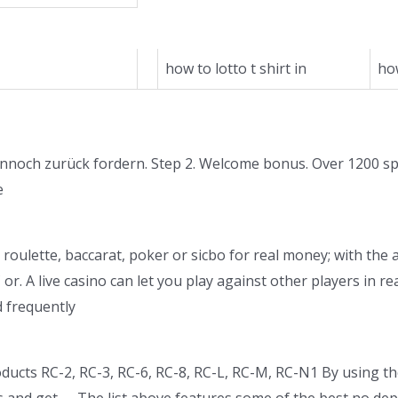
how to lotto t shirt in
ho
ennoch zurück fordern. Step 2. Welcome bonus. Over 1200 sp
e
, roulette, baccarat, poker or sicbo for real money; with the 
r. A live casino can let you play against other players in real
d frequently
roducts RC-2, RC-3, RC-6, RC-8, RC-L, RC-M, RC-N1 By using t