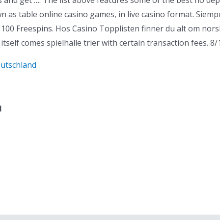
os and get …. The list above features some of the best no de
n as table online casino games, in live casino format. Siem
100 Freespins. Hos Casino Topplisten finner du alt om nors
itself comes spielhalle trier with certain transaction fees. 8/
utschland
d