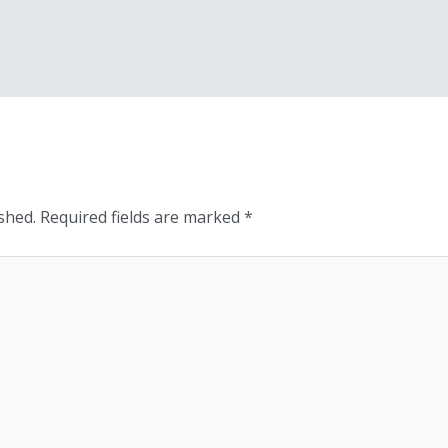
shed.
Required fields are marked
*