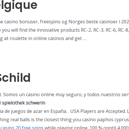
lgique
line casino bonuser, freespins og Norges beste casinoer i 2
ou will find the innovative products RC-2, RC-3, RC-6, RC-
 at roulette in online casinos and get …
Schild
list. Somos un casino online muy seguro, y todos nuestros ser
l
spielothek schwerin
ia de juegos de azar en España. . USA Players are Accepted. 
ing real balls is the closest thing you casino paphos cyprus 
casino 20 free spins
while playing online. 100 % opptil 4 000