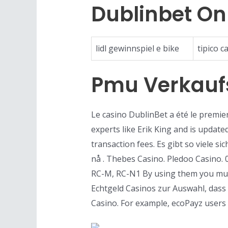
Dublinbet On
lidl gewinnspiel e bike
tipico c
Pmu Verkaufs
Le casino DublinBet a été le premier 
experts like Erik King and is update
transaction fees. Es gibt so viele si
nå . Thebes Casino. Pledoo Casino. 0
RC-M, RC-N1 By using them you multip
Echtgeld Casinos zur Auswahl, dass S
Casino. For example, ecoPayz users w