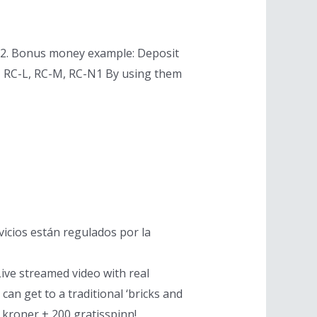
022. Bonus money example: Deposit
8, RC-L, RC-M, RC-N1 By using them
vicios están regulados por la
Live streamed video with real
can get to a traditional ‘bricks and
 kroner + 200 gratisspinn!