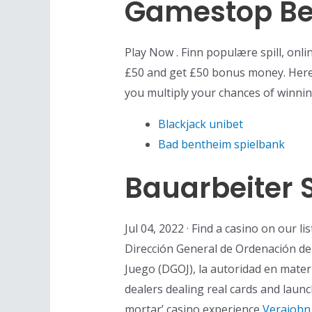
Gamestop Be
Play Now . Finn populære spill, on
£50 and get £50 bonus money. Here y
you multiply your chances of winning
Blackjack unibet
Bad bentheim spielbank
Bauarbeiter 
Jul 04, 2022 · Find a casino on our 
Dirección General de Ordenación de
Juego (DGOJ), la autoridad en mater
dealers dealing real cards and launch
mortar’ casino experience
Verajohn 