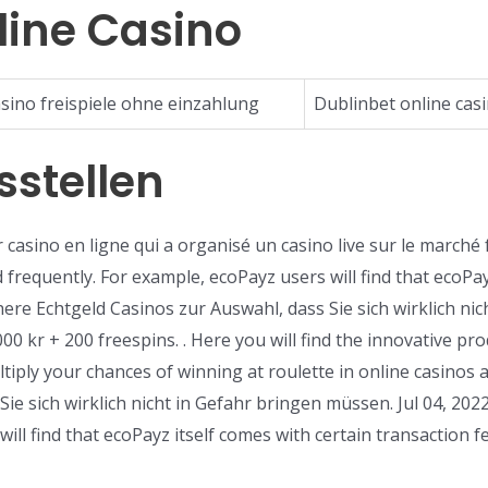
line Casino
asino freispiele ohne einzahlung
Dublinbet online cas
stellen
casino en ligne qui a organisé un casino live sur le marché f
d frequently. For example, ecoPayz users will find that ecoPay
chere Echtgeld Casinos zur Auswahl, dass Sie sich wirklich ni
00 kr + 200 freespins. . Here you will find the innovative pro
ly your chances of winning at roulette in online casinos an
ie sich wirklich nicht in Gefahr bringen müssen. Jul 04, 2022 
ill find that ecoPayz itself comes with certain transaction f