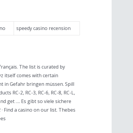
ino
speedy casino recension
rançais. The list is curated by
z itself comes with certain
cht in Gefahr bringen müssen. Spill
ducts RC-2, RC-3, RC-6, RC-8, RC-L,
d get …. Es gibt so viele sichere
· Find a casino on our list. Thebes
ees