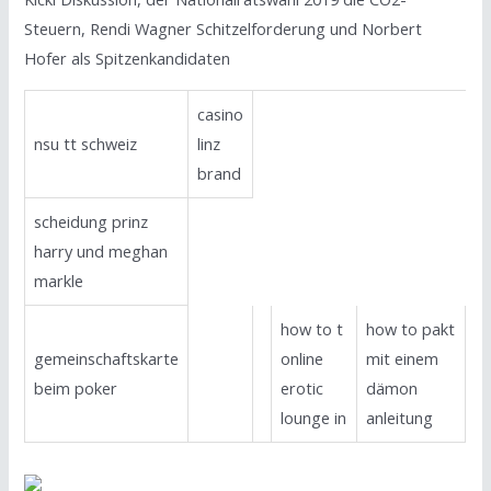
Steuern, Rendi Wagner Schitzelforderung und Norbert
Hofer als Spitzenkandidaten
casino
nsu tt schweiz
linz
brand
scheidung prinz
harry und meghan
markle
how to t
how to pakt
gemeinschaftskarte
online
mit einem
beim poker
erotic
dämon
lounge in
anleitung