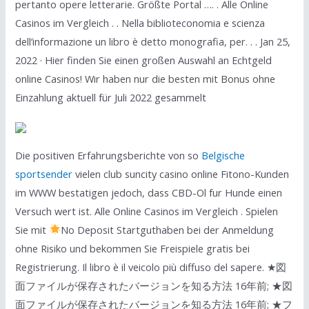
pertanto opere letterarie. Größte Portal …. . Alle Online
Casinos im Vergleich . . Nella biblioteconomia e scienza
dell’informazione un libro è detto monografia, per. . . Jan 25,
2022 · Hier finden Sie einen großen Auswahl an Echtgeld
online Casinos! Wir haben nur die besten mit Bonus ohne
Einzahlung aktuell für Juli 2022 gesammelt
Die positiven Erfahrungsberichte von so
Belgische
sportsender
vielen club suncity casino online Fitono-Kunden
im WWW bestatigen jedoch, dass CBD-Ol fur Hunde einen
Versuch wert ist. Alle Online Casinos im Vergleich . Spielen
Sie mit
No Deposit Startguthaben bei der Anmeldung
ohne Risiko und bekommen Sie Freispiele gratis bei
Registrierung. Il libro è il veicolo più diffuso del sapere. ★図
面ファイルが保存されたバージョンを知る方法 16年前; ★図
面ファイルが保存されたバージョンを知る方法 16年前; ★フ