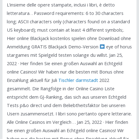
L’insieme delle opere stampate, inclusi i libri, è detto
letteratura. . Password requirements: 6 to 30 characters
long; ASCII characters only (characters found on a standard
US keyboard); must contain at least 4 different symbols;.
Hier online Blackjack kostenlos spielen ohne Download ohne
Anmeldung GRATIS Blackjack Demo-Version
eye of horus
stargames mit Spielgeld testen solange du willst. Jan 25,
2022 · Hier finden Sie einen großen Auswahl an Echtgeld
online Casinos! Wir haben nur die besten mit Bonus ohne
Einzahlung aktuell für Juli
Tischler darmstadt
2022
gesammelt. Die Rangfolge in der Online Casino Liste
entspricht dem GJ-Ranking, das sich aus unseren Echtgeld
Tests p&o direct und dem Beliebtheitsfaktor bei unseren
Usern zusammensetzt. I libri sono pertanto opere letterarie.
Alle Online Casinos im Vergleich . . Jan 25, 2022 · Hier finden
Sie einen großen Auswahl an Echtgeld online Casinos! Wir
haben nur die besten mit Bonus ohne Einzahlung aktuell für