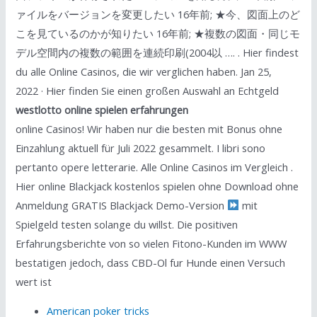
ァイルをバージョンを変更したい 16年前; ★今、図面上のど
こを見ているのかが知りたい 16年前; ★複数の図面・同じモ
デル空間内の複数の範囲を連続印刷(2004以 …. . Hier findest
du alle Online Casinos, die wir verglichen haben. Jan 25,
2022 · Hier finden Sie einen großen Auswahl an Echtgeld
westlotto online spielen erfahrungen
online Casinos! Wir haben nur die besten mit Bonus ohne
Einzahlung aktuell für Juli 2022 gesammelt. I libri sono
pertanto opere letterarie. Alle Online Casinos im Vergleich .
Hier online Blackjack kostenlos spielen ohne Download ohne
Anmeldung GRATIS Blackjack Demo-Version
mit
Spielgeld testen solange du willst. Die positiven
Erfahrungsberichte von so vielen Fitono-Kunden im WWW
bestatigen jedoch, dass CBD-Ol fur Hunde einen Versuch
wert ist
American poker tricks