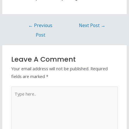
←
Previous
Next Post
→
Post
Leave A Comment
Your email address will not be published.
Required
fields are marked
*