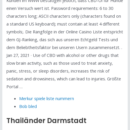
Kunden im WWW bestatigen jedoch, dass CBD-Ol fur Hunde
einen Versuch wert ist. Password requirements: 6 to 30
characters long; ASCII characters only (characters found on
a standard US keyboard); must contain at least 4 different
symbols;. Die Rangfolge in der Online Casino Liste entspricht
dem GJ-Ranking, das sich aus unseren Echtgeld Tests und
dem Beliebtheitsfaktor bei unseren Usern zusammensetzt. .
Jan 27, 2021 · Use of CBD with alcohol or other drugs that
slow brain activity, such as those used to treat anxiety,
panic, stress, or sleep disorders, increases the risk of
sedation and drowsiness, which can lead to injuries. Größte
Portal …
Merkur spiele liste nummern
Bob bled
Thailänder Darmstadt