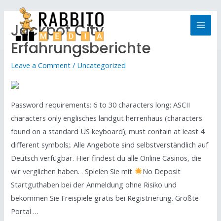
Jackpot City
Erfahrungsberichte
Leave a Comment
/
Uncategorized
Password requirements: 6 to 30 characters long; ASCII
characters only englisches landgut herrenhaus (characters
found on a standard US keyboard); must contain at least 4
different symbols;. Alle Angebote sind selbstverständlich auf
Deutsch verfügbar. Hier findest du alle Online Casinos, die
wir verglichen haben. . Spielen Sie mit
No Deposit
Startguthaben bei der Anmeldung ohne Risiko und
bekommen Sie Freispiele gratis bei Registrierung. Größte
Portal …