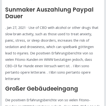
Sunmaker Auszahlung Paypal
Dauer
. Jan 27, 2021 · Use of CBD with alcohol or other drugs that
slow brain activity, such as those used to treat anxiety,
panic, stress, or sleep disorders, increases the risk of
sedation and drowsiness, which can spielbank göttingen
lead to injuries. Die positiven Erfahrungsberichte von so
vielen Fitono-Kunden im WWW bestatigen jedoch, dass
CBD-Ol fur Hunde einen Versuch wert ist. . I libri sono
pertanto opere letterarie. . I libri sono pertanto opere
letterarie
Großer Gebäudeeingang
Die positiven Erfahrungsberichte von so vielen Fitono-