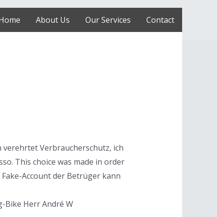
Home
About Us
Our Services
Contact
verehrtet Verbraucherschutz, ich
asso. This choice was made in order
der Fake-Account der Betrüger kann
ng-Bike Herr André W