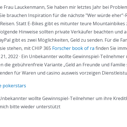
te Frau Lauckenmann, Sie haben mir letztes Jahr bei Probl
· Sie brauchen Inspiration für die nächste "Wer würde eher
 Reisen. Statt E-Bikes gibt es mitunter teure Mountainbike
 Folgende Hinweise sollten private Verkäufer beachten und a
yPal gibt es zwei Möglichkeiten, Geld zu senden. Für die Fam
sie stehen, mit CHIP 365
Forscher book of ra
finden Sie imme
l 21, 2022 · Ein Unbekannter wollte Gewinnspiel-Teilnehmer
en die gebührenfreie Variante „Geld an Freunde und Famili
senden für Waren und casino ausweis vorzeigen Dienstleist
e pokerstars
 Ein Unbekannter wollte Gewinnspiel-Teilnehmer um ihre Kred
mich bitte wieder unterstützt