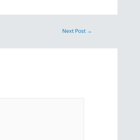
Next Post
→