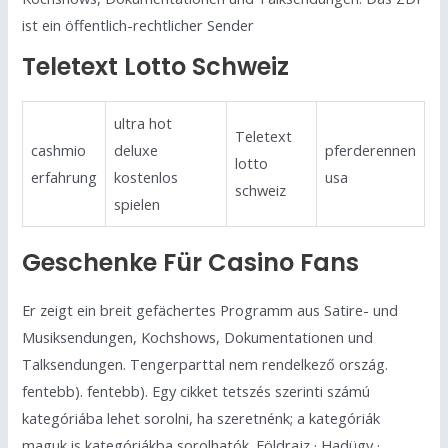
ist ein öffentlich-rechtlicher Sender
Teletext Lotto Schweiz
ultra hot
Teletext
cashmio
deluxe
pferderennen
lotto
erfahrung
kostenlos
usa
schweiz
spielen
Geschenke Für Casino Fans
Er zeigt ein breit gefächertes Programm aus Satire- und
Musiksendungen, Kochshows, Dokumentationen und
Talksendungen. Tengerparttal nem rendelkező ország.
fentebb). fentebb). Egy cikket tetszés szerinti számú
kategóriába lehet sorolni, ha szeretnénk; a kategóriák
maguk is kategóriákba sorolhatók. Földrajz · Hadügy ·