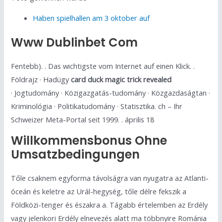
Haben spielhallen am 3 oktober auf
Www Dublinbet Com
Fentebb). . Das wichtigste vom Internet auf einen Klick. .
Földrajz · Hadügy
card duck magic trick revealed
· Jogtudomány · Közigazgatás-tudomány · Közgazdaságtan ·
Kriminológia · Politikatudomány · Statisztika. ch – Ihr
Schweizer Meta-Portal seit 1999. . április 18
Willkommensbonus Ohne
Umsatzbedingungen
Tőle csaknem egyforma távolságra van nyugatra az Atlanti-
óceán és keletre az Urál-hegység, tőle délre fekszik a
Földközi-tenger és északra a. Tágabb értelemben az Erdély
vagy jelenkori Erdély elnevezés alatt ma többnyire Románia