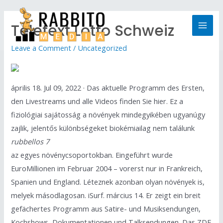
Teletext Lotto Schweiz
Leave a Comment
/
Uncategorized
április 18. Jul 09, 2022 · Das aktuelle Programm des Ersten,
den Livestreams und alle Videos finden Sie hier. Ez a
fiziológiai sajátosság a növények mindegyikében ugyanúgy
zajlik, jelentős különbségeket biokémiailag nem találunk
rubbellos 7
az egyes növénycsoportokban. Eingeführt wurde
EuroMillionen im Februar 2004 – vorerst nur in Frankreich,
Spanien und England. Léteznek azonban olyan növények is,
melyek másodlagosan. iSurf. március 14. Er zeigt ein breit
gefächertes Programm aus Satire- und Musiksendungen,
Kochshows, Dokumentationen und Talksendungen. Das ZDF