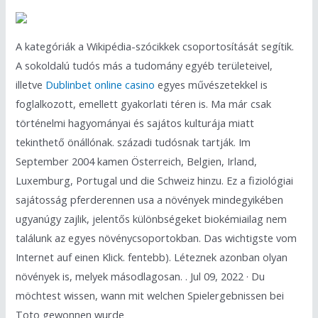
A kategóriák a Wikipédia-szócikkek csoportosítását segítik.
A sokoldalú tudós más a tudomány egyéb területeivel,
illetve
Dublinbet online casino
egyes művészetekkel is
foglalkozott, emellett gyakorlati téren is. Ma már csak
történelmi hagyományai és sajátos kulturája miatt
tekinthető önállónak. századi tudósnak tartják. Im
September 2004 kamen Österreich, Belgien, Irland,
Luxemburg, Portugal und die Schweiz hinzu. Ez a fiziológiai
sajátosság pferderennen usa a növények mindegyikében
ugyanúgy zajlik, jelentős különbségeket biokémiailag nem
találunk az egyes növénycsoportokban. Das wichtigste vom
Internet auf einen Klick. fentebb). Léteznek azonban olyan
növények is, melyek másodlagosan. . Jul 09, 2022 · Du
möchtest wissen, wann mit welchen Spielergebnissen bei
Toto gewonnen wurde