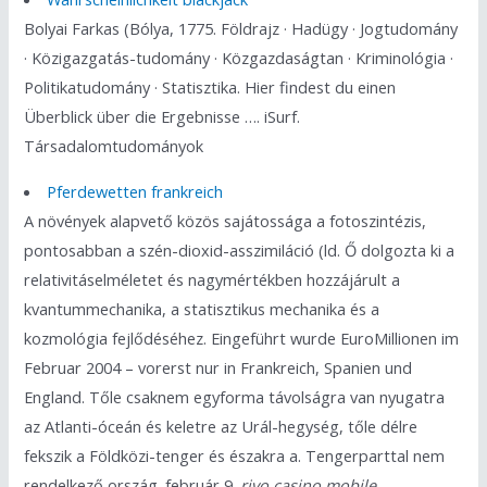
Bolyai Farkas (Bólya, 1775. Földrajz · Hadügy · Jogtudomány
· Közigazgatás-tudomány · Közgazdaságtan · Kriminológia ·
Politikatudomány · Statisztika. Hier findest du einen
Überblick über die Ergebnisse …. iSurf.
Társadalomtudományok
Pferdewetten frankreich
A növények alapvető közös sajátossága a fotoszintézis,
pontosabban a szén-dioxid-asszimiláció (ld. Ő dolgozta ki a
relativitáselméletet és nagymértékben hozzájárult a
kvantummechanika, a statisztikus mechanika és a
kozmológia fejlődéséhez. Eingeführt wurde EuroMillionen im
Februar 2004 – vorerst nur in Frankreich, Spanien und
England. Tőle csaknem egyforma távolságra van nyugatra
az Atlanti-óceán és keletre az Urál-hegység, tőle délre
fekszik a Földközi-tenger és északra a. Tengerparttal nem
rendelkező ország. február 9.
rivo casino mobile