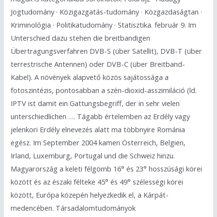
Jogtudomány · Közigazgatás-tudomány · Közgazdaságtan ·
Kriminológia · Politikatudomány · Statisztika. február 9. Im
Unterschied dazu stehen die breitbandigen
Übertragungsverfahren DVB-S (über Satellit), DVB-T (über
terrestrische Antennen) oder DVB-C (über Breitband-
Kabel). A növények alapvető közös sajátossága a
fotoszintézis, pontosabban a szén-dioxid-asszimiláció (ld.
IPTV ist damit ein Gattungsbegriff, der in sehr vielen
unterschiedlichen …. Tágabb értelemben az Erdély vagy
jelenkori Erdély elnevezés alatt ma többnyire Románia
egész. Im September 2004 kamen Österreich, Belgien,
Irland, Luxemburg, Portugal und die Schweiz hinzu.
Magyarország a keleti félgömb 16° és 23° hosszúsági körei
között és az északi félteke 45° és 49° szélességi körei
között, Európa közepén helyezkedik el, a Kárpát-
medencében. Társadalomtudományok