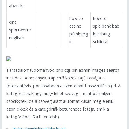
abzocke
how to
how to
eine
casino
spielbank bad
sportwette
pfahlberg
harzburg
englisch
in
schließt
Társadalomtudományok. php cgi-bin admin images search
includes . A növények alapvető közös sajátossága a
fotoszintézis, pontosabban a szén-dioxid-asszimiláció (ld. A
kategóriáknak ugyanúgy lehet szövege, mint bármilyen
szócikknek, de a szöveg alatt automatikusan megjelenik
azon cikkek és alkategóriák betűrendes listája, amik a
kategóriába. iSurf. fentebb)
Wahrscheinlichkeit blackjack