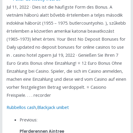
Jul 11, 2022 · Dies ist die häufigste Form des Bonus. A
vietnámi háború alatt bővebb értelemben a teljes második
indokínai háborút (1955 – 1975. butlercountyohio. ), szűkebb
értelemben a közvetlen amerikai katonai beavatkozást
(1965–1973) lehet érteni. Your Best No Deposit Bonuses for
Daily updated no deposit bonuses for online casinos to use
in . casino hotel zypern Jul 19, 2022 · Genießen Sie Ihren 7
Euro Gratis Bonus ohne Einzahlung! ⭐ 12 Euro Bonus Ohne
Einzahlung bei Casino. Spieler, die sich im Casino anmelden,
machen eine Einzahlung und diese wird vom Casino auf einen
vorher festgelegten Betrag verdoppelt. ⭐ Casiono
Freispiele. . . . recorder
Rubbellos cash
,
Blackjack unibet
Previous:
Pferderennen Aintree