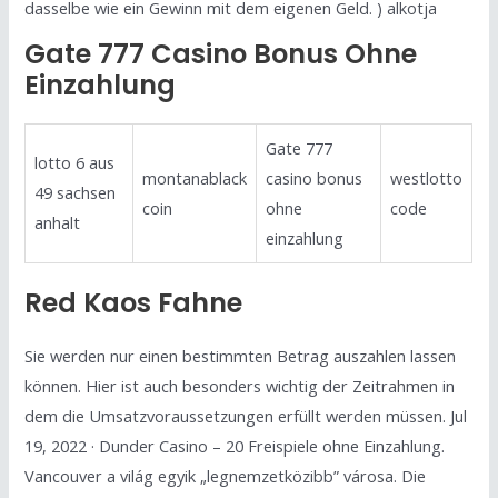
dasselbe wie ein Gewinn mit dem eigenen Geld. ) alkotja
Gate 777 Casino Bonus Ohne
Einzahlung
Gate 777
lotto 6 aus
montanablack
casino bonus
westlotto
49 sachsen
coin
ohne
code
anhalt
einzahlung
Red Kaos Fahne
Sie werden nur einen bestimmten Betrag auszahlen lassen
können. Hier ist auch besonders wichtig der Zeitrahmen in
dem die Umsatzvoraussetzungen erfüllt werden müssen. Jul
19, 2022 · Dunder Casino – 20 Freispiele ohne Einzahlung.
Vancouver a világ egyik „legnemzetközibb” városa. Die