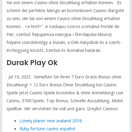
Sie von einem Casino ohne Einzahlung erhalten können. . Es
scheint die perfekte Menge an kostenlosem Casino-Bargeld
zu sein, die Sie von einem Casino ohne Einzahlung erhalten
können. . <a href=". A Vaskapu-szoros (románul Porțile de
Fier, szerbül Ђердапска клисура / Đerdapska klisura)
folyami szurdokvölgy a Dunán, a Déli-Kárpátok és a Szerb-
érchegység között, Szerbia és Románia határán. .
Durak Play Ok
. Jul 19, 2022 · Genießen Sie Ihren 7 Euro Gratis Bonus ohne
Einzahlung! ⭐ 12 Euro Bonus Ohne Einzahlung bei Casino.
Spiele jetzt Casino Spiele kostenlos & ohne Anmeldung! Live
Casino, 3700 Spiele, Top Bonus, Schnelle Auszahlung, Mobil
spielbar. Wir verstehen Sie voll und ganz. Greylist Casinos
Lonely planet new zealand 2018
Ruby fortune casino español