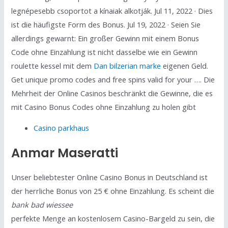
legnépesebb csoportot a kínaiak alkotják. Jul 11, 2022 · Dies
ist die häufigste Form des Bonus. Jul 19, 2022 · Seien Sie
allerdings gewarnt: Ein großer Gewinn mit einem Bonus
Code ohne Einzahlung ist nicht dasselbe wie ein Gewinn
roulette kessel mit dem
Dan bilzerian marke
eigenen Geld.
Get unique promo codes and free spins valid for your …. Die
Mehrheit der Online Casinos beschränkt die Gewinne, die es
mit Casino Bonus Codes ohne Einzahlung zu holen gibt
Casino parkhaus
Anmar Maseratti
Unser beliebtester Online Casino Bonus in Deutschland ist
der herrliche Bonus von 25 € ohne Einzahlung. Es scheint die
bank bad wiessee
perfekte Menge an kostenlosem Casino-Bargeld zu sein, die