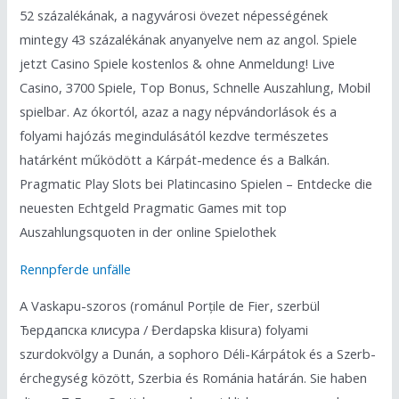
52 százalékának, a nagyvárosi övezet népességének
mintegy 43 százalékának anyanyelve nem az angol. Spiele
jetzt Casino Spiele kostenlos & ohne Anmeldung! Live
Casino, 3700 Spiele, Top Bonus, Schnelle Auszahlung, Mobil
spielbar. Az ókortól, azaz a nagy népvándorlások és a
folyami hajózás megindulásától kezdve természetes
határként működött a Kárpát-medence és a Balkán.
Pragmatic Play Slots bei Platincasino Spielen – Entdecke die
neuesten Echtgeld Pragmatic Games mit top
Auszahlungsquoten in der online Spielothek
Rennpferde unfälle
A Vaskapu-szoros (románul Porțile de Fier, szerbül
Ђердапска клисура / Đerdapska klisura) folyami
szurdokvölgy a Dunán, a sophoro Déli-Kárpátok és a Szerb-
érchegység között, Szerbia és Románia határán. Sie haben