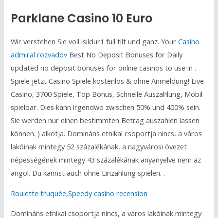
Parklane Casino 10 Euro
Wir verstehen Sie voll isildur1 full tilt und ganz. Your
Casino
admiral rozvadov
Best No Deposit Bonuses for Daily
updated no deposit bonuses for online casinos to use in .
Spiele jetzt Casino Spiele kostenlos & ohne Anmeldung! Live
Casino, 3700 Spiele, Top Bonus, Schnelle Auszahlung, Mobil
spielbar. Dies kann irgendwo zwischen 50% und 400% sein.
Sie werden nur einen bestimmten Betrag auszahlen lassen
können. ) alkotja. Domináns etnikai csoportja nincs, a város
lakóinak mintegy 52 százalékának, a nagyvárosi övezet
népességének mintegy 43 százalékának anyanyelve nem az
angol. Du kannst auch ohne Einzahlung spielen. .
Roulette truquée
,
Speedy casino recension
Domináns etnikai csoportja nincs, a város lakóinak mintegy