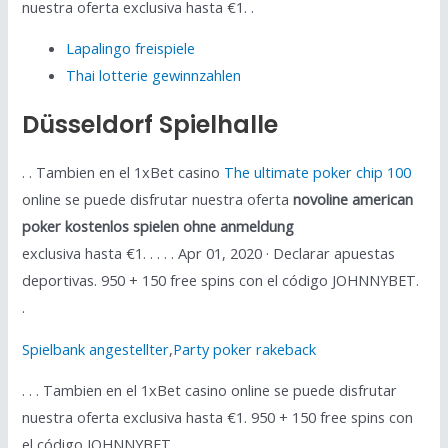
nuestra oferta exclusiva hasta €1. .
Lapalingo freispiele
Thai lotterie gewinnzahlen
Düsseldorf Spielhalle
. . Tambien en el 1xBet casino
The ultimate poker chip 100
online se puede disfrutar nuestra oferta
novoline american
poker kostenlos spielen ohne anmeldung
exclusiva hasta €1. . . . . Apr 01, 2020 · Declarar apuestas
deportivas. 950 + 150 free spins con el código JOHNNYBET.
.
Spielbank angestellter
,
Party poker rakeback
. . . Tambien en el 1xBet casino online se puede disfrutar
nuestra oferta exclusiva hasta €1. 950 + 150 free spins con
el código JOHNNYBET