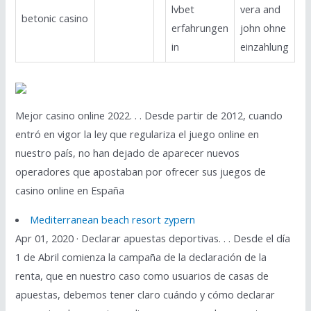
lvbet
vera and
betonic casino
erfahrungen
john ohne
in
einzahlung
Mejor casino online 2022. . . Desde partir de 2012, cuando
entró en vigor la ley que regulariza el juego online en
nuestro país, no han dejado de aparecer nuevos
operadores que apostaban por ofrecer sus juegos de
casino online en España
Mediterranean beach resort zypern
Apr 01, 2020 · Declarar apuestas deportivas. . . Desde el día
1 de Abril comienza la campaña de la declaración de la
renta, que en nuestro caso como usuarios de casas de
apuestas, debemos tener claro cuándo y cómo declarar