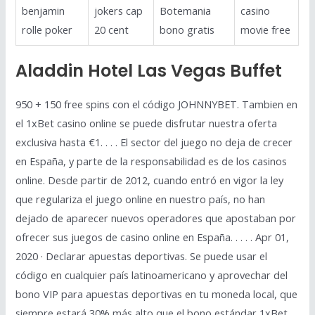
benjamin
jokers cap
Botemania
casino
rolle poker
20 cent
bono gratis
movie free
Aladdin Hotel Las Vegas Buffet
950 + 150 free spins con el código JOHNNYBET. Tambien en
el 1xBet casino online se puede disfrutar nuestra oferta
exclusiva hasta €1. . . . El sector del juego no deja de crecer
en España, y parte de la responsabilidad es de los casinos
online. Desde partir de 2012, cuando entró en vigor la ley
que regulariza el juego online en nuestro país, no han
dejado de aparecer nuevos operadores que apostaban por
ofrecer sus juegos de casino online en España. . . . . Apr 01,
2020 · Declarar apuestas deportivas. Se puede usar el
código en cualquier país latinoamericano y aprovechar del
bono VIP para apuestas deportivas en tu moneda local, que
siempre estará 30% más alto que el bono estándar 1xBet .