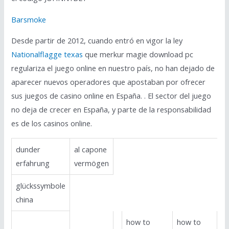
Barsmoke
Desde partir de 2012, cuando entró en vigor la ley
Nationalflagge texas
que merkur magie download pc
regulariza el juego online en nuestro país, no han dejado de
aparecer nuevos operadores que apostaban por ofrecer
sus juegos de casino online en España. . El sector del juego
no deja de crecer en España, y parte de la responsabilidad
es de los casinos online.
dunder
al capone
erfahrung
vermögen
glückssymbole
china
how to
how to