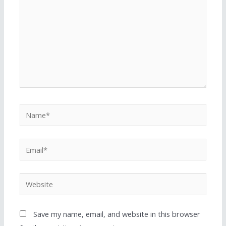
Save my name, email, and website in this browser