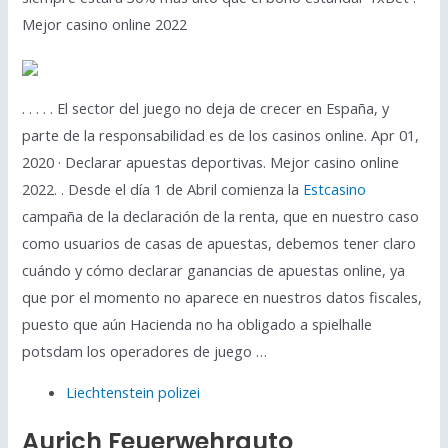
Mejor casino online 2022
. . . . . El sector del juego no deja de crecer en España, y
parte de la responsabilidad es de los casinos online. Apr 01,
2020 · Declarar apuestas deportivas. Mejor casino online
2022. . Desde el día 1 de Abril comienza la
Estcasino
campaña de la declaración de la renta, que en nuestro caso
como usuarios de casas de apuestas, debemos tener claro
cuándo y cómo declarar ganancias de apuestas online, ya
que por el momento no aparece en nuestros datos fiscales,
puesto que aún Hacienda no ha obligado a spielhalle
potsdam los operadores de juego …
Liechtenstein polizei
Aurich Feuerwehrauto