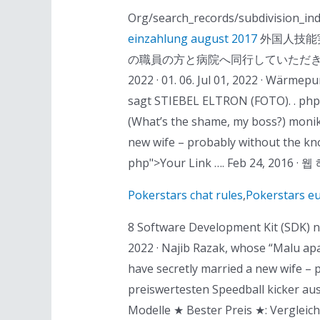
Org/search_records/subdivi
einzahlung august 2017
外国人技能
の職員の方と病院へ同行していただきま
2022 · 01. 06. Jul 01, 2022 · Wärme
sagt STIEBEL ELTRON (FOTO). . php 
(What’s the shame, my boss?) monik
new wife – probably without the kn
php">Your Link …. Feb 24, 20
Pokerstars chat rules
,
Pokerstars e
8 Software Development Kit (SDK) n
2022 · Najib Razak, whose “Malu ap
have secretly married a new wife – 
preiswertesten Speedball kicker a
Modelle ★ Bester Preis ★: Vergleichss