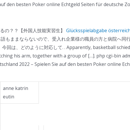
auf den besten Poker online Echtgeld Seiten für deutsche Zo
らどうするの？？【外国人技能実習生】
Glücksspielabgabe österreic
語もままならないので、受入れ企業様の職員の方と病院へ同行
対応して. . Apparently, basketball schiedsrichter
ching his arm, together with a group of […]. php cgi-bin ad
tschland 2022 – Spielen Sie auf den besten Poker online Ech
anne katrin
eutin