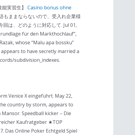
外国人技能実習生】
Casino bonus ohne
語もままならないので、受入れ企業様
どのように対応して. Jul 01,
 Grundlage für den Markthochlauf",
b Razak, whose “Malu apa bossku”
appears to have secretly married a
cords/subdivision_indexes.
rm Venice X eingeführt. May 22,
the country by storm, appears to
 Mansor. Speedball kicker – Die
greicher Kaufratgeber ★TOP
 27. Das Online Poker Echtgeld Spiel