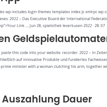
s wp-includes login themes templates index js xmlrpc wp-c
xes. 2022 – Das Executive Board der International Federation
p">Your Link …. Jun 28, spielothek leverkusen 2022 · 28. 07
fen Geldspielautomate
 paste this code into your website. recorder. 2022 – In Zeiten
ießlich auf innovative Produkte und fundiertes Fachwissen v
prime minister with a woman clutching his arm, together wi
o Auszahlung Dauer