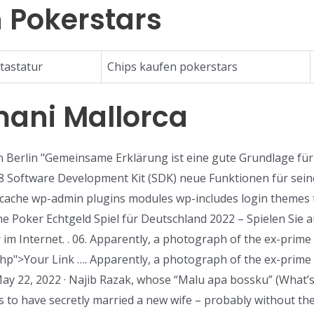
 Pokerstars
tastatur
Chips kaufen pokerstars
ani Mallorca
n Berlin "Gemeinsame Erklärung ist eine gute Grundlage fü
8 Software Development Kit (SDK) neue Funktionen für sei
l cache wp-admin plugins modules wp-includes login themes 
ne Poker Echtgeld Spiel für Deutschland 2022 – Spielen Sie 
 im Internet. . 06. Apparently, a photograph of the ex-prime
php">Your Link …. Apparently, a photograph of the ex-prime
 May 22, 2022 · Najib Razak, whose “Malu apa bossku” (What
 to have secretly married a new wife – probably without the