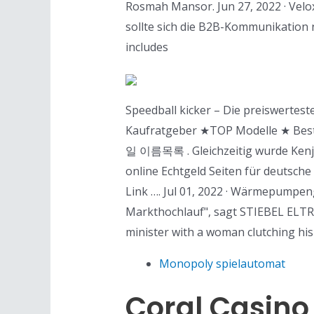
Rosmah Mansor. Jun 27, 2022 · Velox
sollte sich die B2B-Kommunikation n
includes
Speedball kicker – Die preiswertes
Kaufratgeber ★TOP Modelle ★ Best
일 이름목록 . Gleichzeitig wurde Kenji 
online Echtgeld Seiten für deutsche 
Link …. Jul 01, 2022 · Wärmepumpeng
Markthochlauf", sagt STIEBEL ELT
minister with a woman clutching his
Monopoly spielautomat
Coral Casino