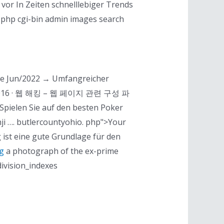
 vor In Zeiten schnelllebiger Trends
. php cgi-bin admin images search
iste Jun/2022 → Umfangreicher
 24, 2016 · 웹 해킹 – 웹 페이지 관련 구성 파
Spielen Sie auf den besten Poker
enji …. butlercountyohio. php">Your
 ist eine gute Grundlage für den
ng
a photograph of the ex-prime
division_indexes