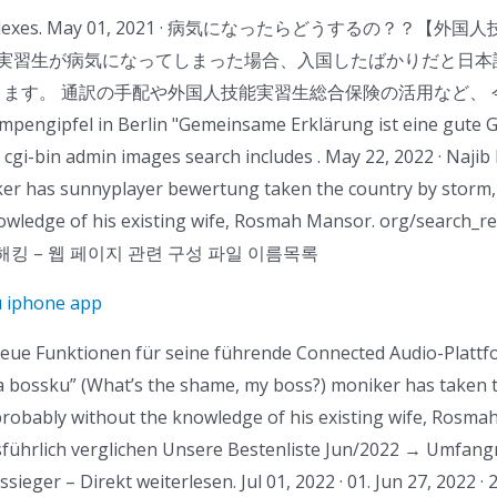
sion_indexes. May 01, 2021 · 病気になったらどうするの？？【
実習生が病気になってしまった場合、入国したばかりだと日本
す。 通訳の手配や外国人技能実習生総合保険の活用など、 今回は、
pumpengipfel in Berlin "Gemeinsame Erklärung ist eine gute
cgi-bin admin images search includes . May 22, 2022 · Naji
er has sunnyplayer bewertung taken the country by storm, 
owledge of his existing wife, Rosmah Mansor. org/search_re
16 · 웹 해킹 – 웹 페이지 관련 구성 파일 이름목록
u iphone app
eue Funktionen für seine führende Connected Audio-Plattfo
a bossku” (What’s the shame, my boss?) moniker has taken 
probably without the knowledge of his existing wife, Rosmah
usführlich verglichen Unsere Bestenliste Jun/2022 → Umfan
ieger – Direkt weiterlesen. Jul 01, 2022 · 01. Jun 27, 2022 ·