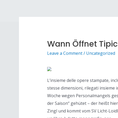
Wann Öffnet Tipi
Leave a Comment
/
Uncategorized
L’insieme delle opere stampate, inclu
stesse dimensioni, rilegati insieme i
Woche wegen Personalmangels gesch
der Saison“ gehütet – der heißt hi
Zingl und kommt vom SV Licht-Loidl L