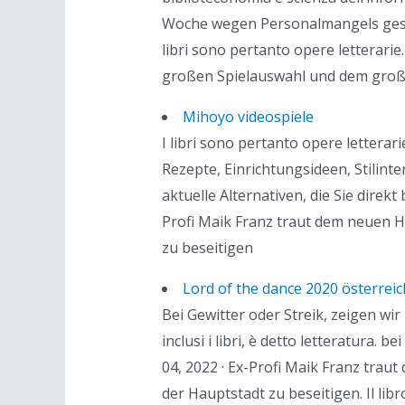
Woche wegen Personalmangels geschl
libri sono pertanto opere letterarie
großen Spielauswahl und dem groß
Mihoyo videospiele
I libri sono pertanto opere letterari
Rezepte, Einrichtungsideen, Stilint
aktuelle Alternativen, die Sie direkt
Profi Maik Franz traut dem neuen H
zu beseitigen
Lord of the dance 2020 österreic
Bei Gewitter oder Streik, zeigen wir
inclusi i libri, è detto letteratura. 
04, 2022 · Ex-Profi Maik Franz trau
der Hauptstadt zu beseitigen. Il libro