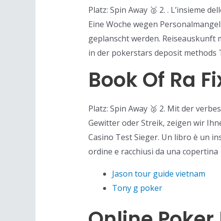
Platz: Spin Away 🥈 2. . L’insieme del
Eine Woche wegen Personalmangels 
geplanscht werden. Reiseauskunft mit
in der pokerstars deposit methods T
Book Of Ra F
Platz: Spin Away 🥈 2. Mit der ver
Gewitter oder Streik, zeigen wir Ihn
Casino Test Sieger. Un libro è un ins
ordine e racchiusi da una copertina
Jason tour guide vietnam
Tony g poker
Online Poker