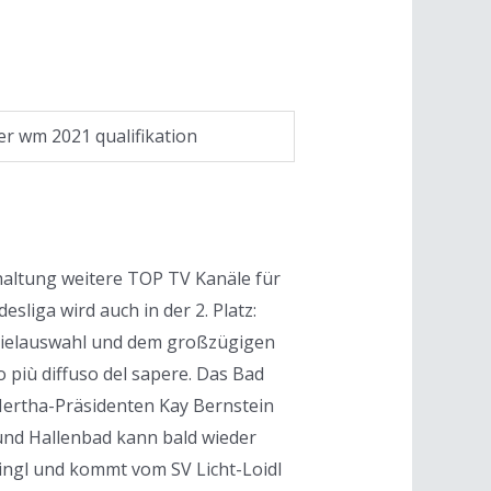
r wm 2021 qualifikation
haltung weitere TOP TV Kanäle für
sliga wird auch in der 2. Platz:
 Spielauswahl und dem großzügigen
 più diffuso del sapere. Das Bad
n Hertha-Präsidenten Kay Bernstein
 und Hallenbad kann bald wieder
ingl und kommt vom SV Licht-Loidl