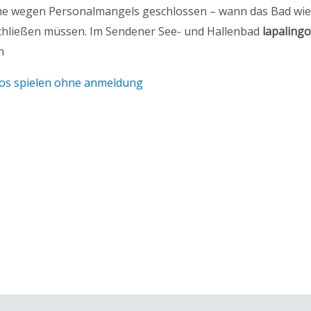
e wegen Personalmangels geschlossen – wann das Bad wieder
 schließen müssen. Im Sendener See- und Hallenbad
lapalingo
n
los spielen ohne anmeldung