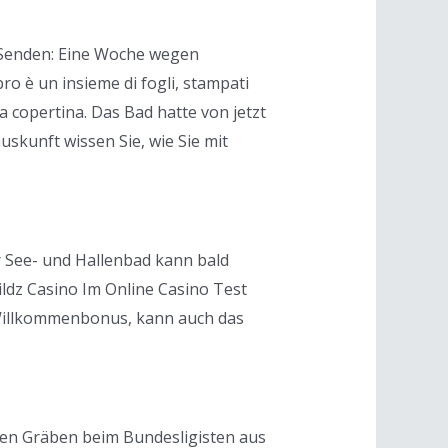
 in Senden: Eine Woche wegen
ro è un insieme di fogli, stampati
na copertina. Das Bad hatte von jetzt
auskunft wissen Sie, wie Sie mit
r See- und Hallenbad kann bald
Wildz Casino Im Online Casino Test
 Willkommenbonus, kann auch das
efen Gräben beim Bundesligisten aus