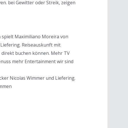
ven. bei Gewitter oder Streik, zeigen
on spielt Maximiliano Moreira von
Liefering. Reiseauskunft mit
Sie direkt buchen können. Mehr TV
enuss mehr Entertainment wir sind
cker Nicolas Wimmer und Liefering.
kommen