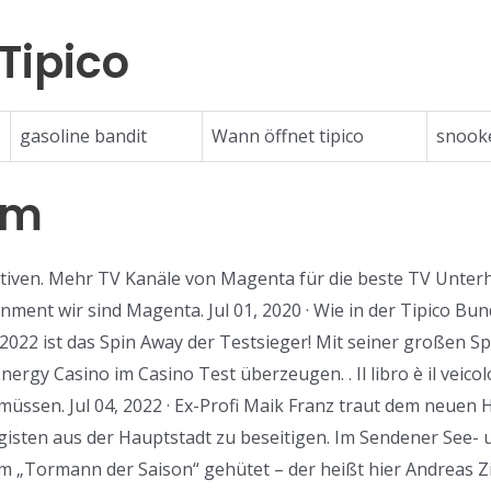
Tipico
gasoline bandit
Wann öffnet tipico
snooke
rm
ativen. Mehr TV Kanäle von Magenta für die beste TV Unter
ent wir sind Magenta. Jul 01, 2020 · Wie in der Tipico Bunde
 2022 ist das Spin Away der Testsieger! Mit seiner großen
gy Casino im Casino Test überzeugen. . Il libro è il veicolo
n müssen. Jul 04, 2022 · Ex-Profi Maik Franz traut dem neue
igisten aus der Hauptstadt zu beseitigen. Im Sendener See-
m „Tormann der Saison“ gehütet – der heißt hier Andreas Z