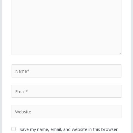
Save my name, email, and website in this browser