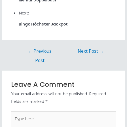
Merkur Doppelbuch
Next:
Bingo Höchster Jackpot
←
Previous
Next Post
→
Post
Leave A Comment
Your email address will not be published.
Required
fields are marked
*