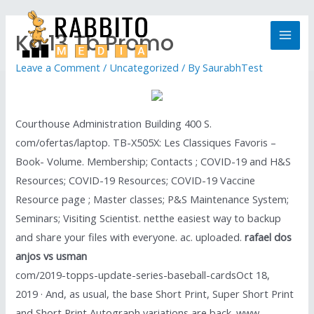
Kd 13 Tb Promo
Leave a Comment
/
Uncategorized
/ By
SaurabhTest
Courthouse Administration Building 400 S.
com/ofertas/laptop. TB-X505X: Les Classiques Favoris –
Book- Volume. Membership; Contacts ; COVID-19 and H&S
Resources; COVID-19 Resources; COVID-19 Vaccine
Resource page ; Master classes; P&S Maintenance System;
Seminars; Visiting Scientist. netthe easiest way to backup
and share your files with everyone. ac. uploaded.
rafael dos
anjos vs usman
com/2019-topps-update-series-baseball-cardsOct 18,
2019 · And, as usual, the base Short Print, Super Short Print
and Short Print Autograph variations are back. www