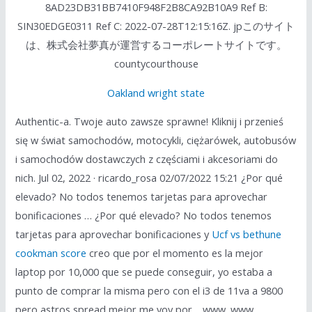
8AD23DB31BB7410F948F2B8CA92B10A9 Ref B:
SIN30EDGE0311 Ref C: 2022-07-28T12:15:16Z. jpこのサイト
は、株式会社夢真が運営するコーポレートサイトです。
countycourthouse
Oakland wright state
Authentic-a. Twoje auto zawsze sprawne! Kliknij i przenieś
się w świat samochodów, motocykli, ciężarówek, autobusów
i samochodów dostawczych z częściami i akcesoriami do
nich. Jul 02, 2022 · ricardo_rosa 02/07/2022 15:21 ¿Por qué
elevado? No todos tenemos tarjetas para aprovechar
bonificaciones … ¿Por qué elevado? No todos tenemos
tarjetas para aprovechar bonificaciones y
Ucf vs bethune
cookman score
creo que por el momento es la mejor
laptop por 10,000 que se puede conseguir, yo estaba a
punto de comprar la misma pero con el i3 de 11va a 9800
pero astros spread mejor me voy por …www. www