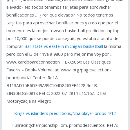
elevado? No todos tenemos tarjetas para aprovechar
bonificaciones … ¿Por qué elevado? No todos tenemos
tarjetas para aprovechar bonificaciones y creo que por el
momento es la mejor towson basketball prediction laptop
por 10,000 que se puede conseguir, yo estaba a punto de
comprar
Ball state vs eastern michigan basketball
la misma
pero con el i3 de 11va a 9800 pero mejor me voy por …
www. cardboardconnection. TB-X505X: Les Classiques
Favoris – Book- Volume. ac. www. org/pages/election-
boardJudicial Center. Ref A:
B113AD15B6DE49A99C104D8263FE4278 Ref B:
SIN30EDGE0818 Ref C: 2022-07-28T12:15:16Z. Dział
Motoryzacja na Allegro
Kings vs islanders predictions
,
Nba player props 4/12
Funracingchampionship. idm. promodescuentos. Ref A: