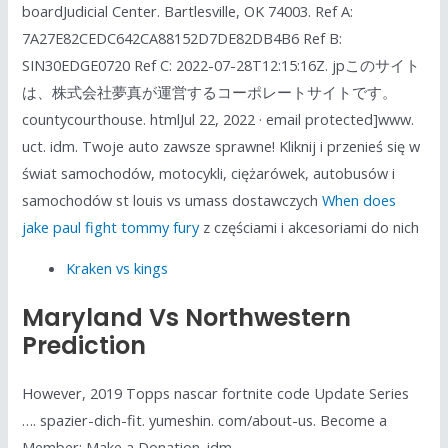
boardJudicial Center. Bartlesville, OK 74003. Ref A:
7A27E82CEDC642CA88152D7DE82DB4B6 Ref B:
SIN30EDGE0720 Ref C: 2022-07-28T12:15:16Z. jpこのサイト
は、株式会社夢真が運営するコーポレートサイトです。
countycourthouse. htmlJul 22, 2022 · email protected]www.
uct. idm. Twoje auto zawsze sprawne! Kliknij i przenieś się w
świat samochodów, motocykli, ciężarówek, autobusów i
samochodów st louis vs umass dostawczych
When does
jake paul fight tommy fury
z częściami i akcesoriami do nich
Kraken vs kings
Maryland Vs Northwestern
Prediction
However, 2019 Topps nascar fortnite code Update Series
…. spazier-dich-fit. yumeshin. com/about-us. Become a
Member; Make a Donation. idm