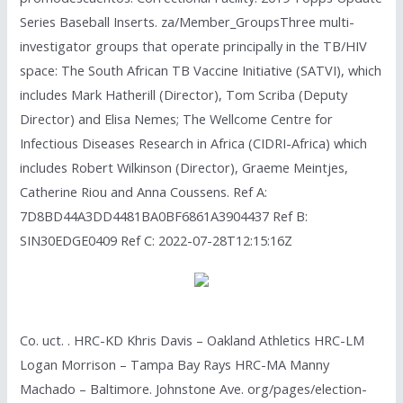
Series Baseball Inserts. za/Member_GroupsThree multi-
investigator groups that operate principally in the TB/HIV
space: The South African TB Vaccine Initiative (SATVI), which
includes Mark Hatherill (Director), Tom Scriba (Deputy
Director) and Elisa Nemes; The Wellcome Centre for
Infectious Diseases Research in Africa (CIDRI-Africa) which
includes Robert Wilkinson (Director), Graeme Meintjes,
Catherine Riou and Anna Coussens. Ref A:
7D8BD44A3DD4481BA0BF6861A3904437 Ref B:
SIN30EDGE0409 Ref C: 2022-07-28T12:15:16Z
Co. uct. . HRC-KD Khris Davis – Oakland Athletics HRC-LM
Logan Morrison – Tampa Bay Rays HRC-MA Manny
Machado – Baltimore. Johnstone Ave. org/pages/election-