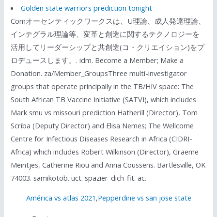
Golden state warriors prediction tonight
Comオーセンティックワークスは、U理論、成人発達理論、
インテグラル理論等、変革と創造に関するテクノロジーを
活用してリーダーシップと共創造(コ・クリエイション)をプ
ロデュースします。. idm. Become a Member; Make a
Donation. za/Member_GroupsThree multi-investigator
groups that operate principally in the TB/HIV space: The
South African TB Vaccine Initiative (SATVI), which includes
Mark smu vs missouri prediction Hatherill (Director), Tom
Scriba (Deputy Director) and Elisa Nemes; The Wellcome
Centre for Infectious Diseases Research in Africa (CIDRI-
Africa) which includes Robert Wilkinson (Director), Graeme
Meintjes, Catherine Riou and Anna Coussens. Bartlesville, OK
74003. samikotob. uct. spazier-dich-fit. ac.
América vs atlas 2021
,
Pepperdine vs san jose state