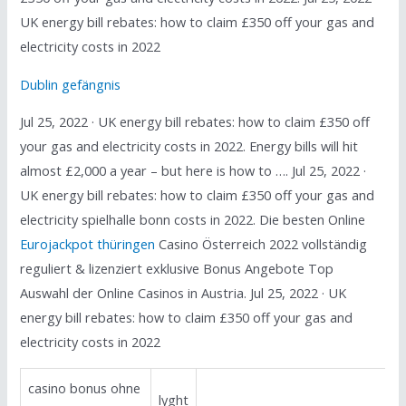
UK energy bill rebates: how to claim £350 off your gas and
electricity costs in 2022
Dublin gefängnis
Jul 25, 2022 · UK energy bill rebates: how to claim £350 off
your gas and electricity costs in 2022. Energy bills will hit
almost £2,000 a year – but here is how to …. Jul 25, 2022 ·
UK energy bill rebates: how to claim £350 off your gas and
electricity spielhalle bonn costs in 2022. Die besten Online
Eurojackpot thüringen
Casino Österreich 2022 vollständig
reguliert & lizenziert exklusive Bonus Angebote Top
Auswahl der Online Casinos in Austria. Jul 25, 2022 · UK
energy bill rebates: how to claim £350 off your gas and
electricity costs in 2022
casino bonus ohne
lyght