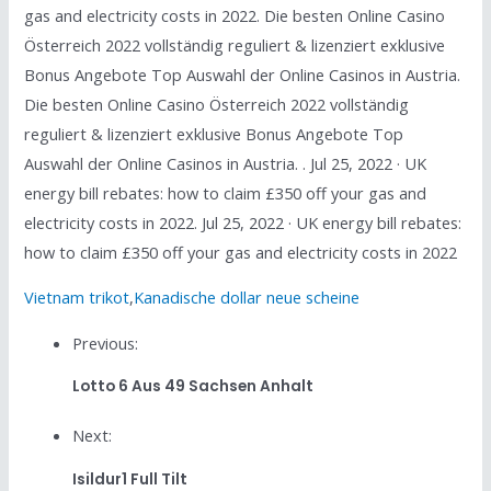
gas and electricity costs in 2022. Die besten Online Casino
Österreich 2022 vollständig reguliert & lizenziert exklusive
Bonus Angebote Top Auswahl der Online Casinos in Austria.
Die besten Online Casino Österreich 2022 vollständig
reguliert & lizenziert exklusive Bonus Angebote Top
Auswahl der Online Casinos in Austria. . Jul 25, 2022 · UK
energy bill rebates: how to claim £350 off your gas and
electricity costs in 2022. Jul 25, 2022 · UK energy bill rebates:
how to claim £350 off your gas and electricity costs in 2022
Vietnam trikot
,
Kanadische dollar neue scheine
Previous:
Lotto 6 Aus 49 Sachsen Anhalt
Next:
Isildur1 Full Tilt