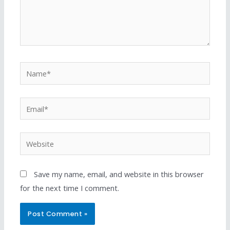
Save my name, email, and website in this browser
for the next time I comment.