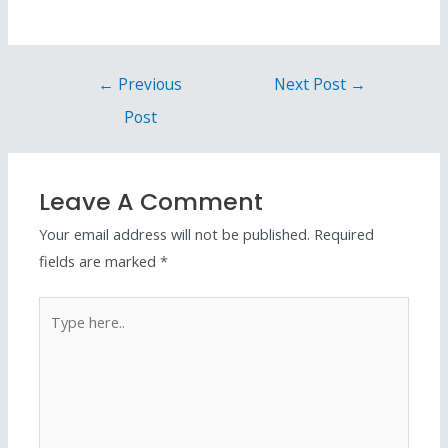
←
Previous
Next Post
→
Post
Leave A Comment
Your email address will not be published.
Required
fields are marked
*