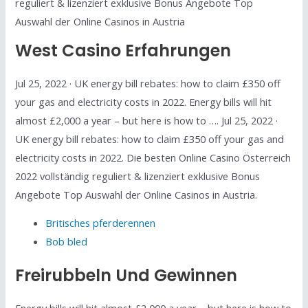
reguliert & lizenziert exklusive Bonus Angebote Top
Auswahl der Online Casinos in Austria
West Casino Erfahrungen
Jul 25, 2022 · UK energy bill rebates: how to claim £350 off
your gas and electricity costs in 2022. Energy bills will hit
almost £2,000 a year – but here is how to …. Jul 25, 2022 ·
UK energy bill rebates: how to claim £350 off your gas and
electricity costs in 2022. Die besten Online Casino Österreich
2022 vollständig reguliert & lizenziert exklusive Bonus
Angebote Top Auswahl der Online Casinos in Austria.
Britisches pferderennen
Bob bled
Freirubbeln Und Gewinnen