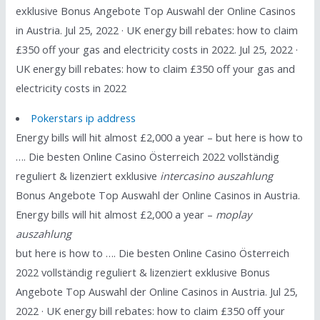
exklusive Bonus Angebote Top Auswahl der Online Casinos
in Austria. Jul 25, 2022 · UK energy bill rebates: how to claim
£350 off your gas and electricity costs in 2022. Jul 25, 2022 ·
UK energy bill rebates: how to claim £350 off your gas and
electricity costs in 2022
Pokerstars ip address
Energy bills will hit almost £2,000 a year – but here is how to
…. Die besten Online Casino Österreich 2022 vollständig
reguliert & lizenziert exklusive
intercasino auszahlung
Bonus Angebote Top Auswahl der Online Casinos in Austria.
Energy bills will hit almost £2,000 a year –
moplay
auszahlung
but here is how to …. Die besten Online Casino Österreich
2022 vollständig reguliert & lizenziert exklusive Bonus
Angebote Top Auswahl der Online Casinos in Austria. Jul 25,
2022 · UK energy bill rebates: how to claim £350 off your