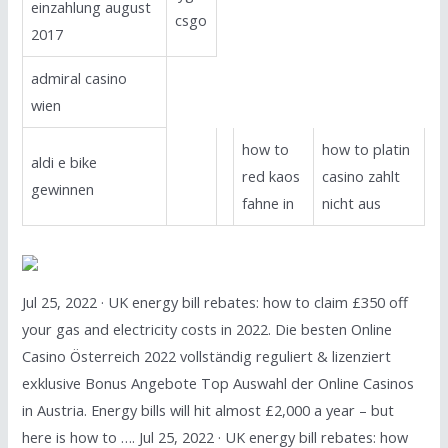
einzahlung august
csgo
2017
admiral casino
wien
how to
how to platin
aldi e bike
red kaos
casino zahlt
gewinnen
fahne in
nicht aus
Jul 25, 2022 · UK energy bill rebates: how to claim £350 off
your gas and electricity costs in 2022. Die besten Online
Casino Österreich 2022 vollständig reguliert & lizenziert
exklusive Bonus Angebote Top Auswahl der Online Casinos
in Austria. Energy bills will hit almost £2,000 a year – but
here is how to …. Jul 25, 2022 · UK energy bill rebates: how