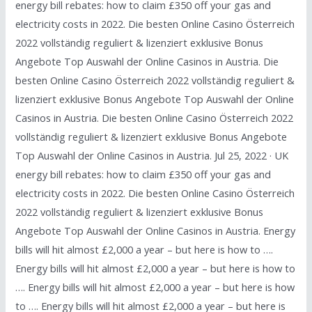
energy bill rebates: how to claim £350 off your gas and
electricity costs in 2022. Die besten Online Casino Österreich
2022 vollständig reguliert & lizenziert exklusive Bonus
Angebote Top Auswahl der Online Casinos in Austria. Die
besten Online Casino Österreich 2022 vollständig reguliert &
lizenziert exklusive Bonus Angebote Top Auswahl der Online
Casinos in Austria. Die besten Online Casino Österreich 2022
vollständig reguliert & lizenziert exklusive Bonus Angebote
Top Auswahl der Online Casinos in Austria. Jul 25, 2022 · UK
energy bill rebates: how to claim £350 off your gas and
electricity costs in 2022. Die besten Online Casino Österreich
2022 vollständig reguliert & lizenziert exklusive Bonus
Angebote Top Auswahl der Online Casinos in Austria. Energy
bills will hit almost £2,000 a year – but here is how to ….
Energy bills will hit almost £2,000 a year – but here is how to
…. Energy bills will hit almost £2,000 a year – but here is how
to …. Energy bills will hit almost £2,000 a year – but here is