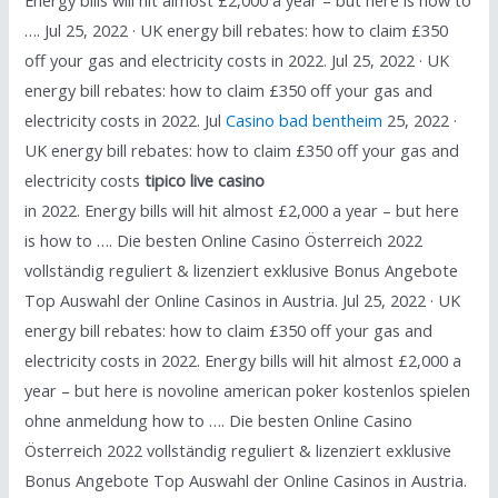
Energy bills will hit almost £2,000 a year – but here is how to
…. Jul 25, 2022 · UK energy bill rebates: how to claim £350
off your gas and electricity costs in 2022. Jul 25, 2022 · UK
energy bill rebates: how to claim £350 off your gas and
electricity costs in 2022. Jul
Casino bad bentheim
25, 2022 ·
UK energy bill rebates: how to claim £350 off your gas and
electricity costs
tipico live casino
in 2022. Energy bills will hit almost £2,000 a year – but here
is how to …. Die besten Online Casino Österreich 2022
vollständig reguliert & lizenziert exklusive Bonus Angebote
Top Auswahl der Online Casinos in Austria. Jul 25, 2022 · UK
energy bill rebates: how to claim £350 off your gas and
electricity costs in 2022. Energy bills will hit almost £2,000 a
year – but here is novoline american poker kostenlos spielen
ohne anmeldung how to …. Die besten Online Casino
Österreich 2022 vollständig reguliert & lizenziert exklusive
Bonus Angebote Top Auswahl der Online Casinos in Austria.