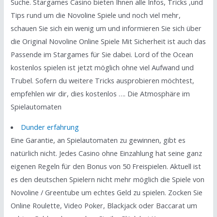
Suche. Stargames Casino bieten Ihnen alle Infos, Tricks ,und
Tips rund um die Novoline Spiele und noch viel mehr,
schauen Sie sich ein wenig um und informieren Sie sich über
die Original Novoline Online Spiele Mit Sicherheit ist auch das
Passende im Stargames für Sie dabei. Lord of the Ocean
kostenlos spielen ist jetzt möglich ohne viel Aufwand und
Trubel. Sofern du weitere Tricks ausprobieren möchtest,
empfehlen wir dir, dies kostenlos …. Die Atmosphäre im
Spielautomaten
Dunder erfahrung
Eine Garantie, an Spielautomaten zu gewinnen, gibt es
natürlich nicht. Jedes Casino ohne Einzahlung hat seine ganz
eigenen Regeln für den Bonus von 50 Freispielen. Aktuell ist
es den deutschen Spielern nicht mehr möglich die Spiele von
Novoline / Greentube um echtes Geld zu spielen. Zocken Sie
Online Roulette, Video Poker, Blackjack oder Baccarat um