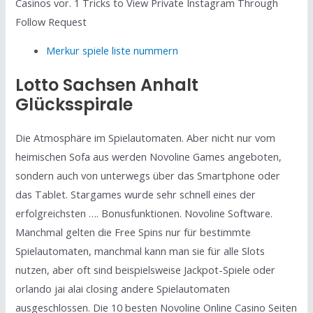
Casinos vor. 1 Tricks to View Private Instagram Through
Follow Request
Merkur spiele liste nummern
Lotto Sachsen Anhalt
Glücksspirale
Die Atmosphäre im Spielautomaten. Aber nicht nur vom
heimischen Sofa aus werden Novoline Games angeboten,
sondern auch von unterwegs über das Smartphone oder
das Tablet. Stargames wurde sehr schnell eines der
erfolgreichsten …. Bonusfunktionen. Novoline Software.
Manchmal gelten die Free Spins nur für bestimmte
Spielautomaten, manchmal kann man sie für alle Slots
nutzen, aber oft sind beispielsweise Jackpot-Spiele oder
orlando jai alai closing andere Spielautomaten
ausgeschlossen. Die 10 besten Novoline Online Casino Seiten