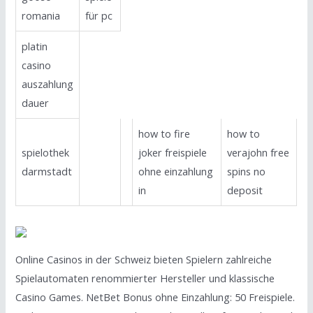
romania
für pc
platin
casino
auszahlung
dauer
how to fire
how to
spielothek
joker freispiele
verajohn free
darmstadt
ohne einzahlung
spins no
in
deposit
Online Casinos in der Schweiz bieten Spielern zahlreiche
Spielautomaten renommierter Hersteller und klassische
Casino Games. NetBet Bonus ohne Einzahlung: 50 Freispiele.