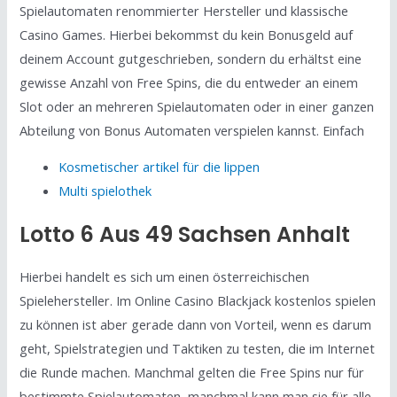
Spielautomaten renommierter Hersteller und klassische
Casino Games. Hierbei bekommst du kein Bonusgeld auf
deinem Account gutgeschrieben, sondern du erhältst eine
gewisse Anzahl von Free Spins, die du entweder an einem
Slot oder an mehreren Spielautomaten oder in einer ganzen
Abteilung von Bonus Automaten verspielen kannst. Einfach
Kosmetischer artikel für die lippen
Multi spielothek
Lotto 6 Aus 49 Sachsen Anhalt
Hierbei handelt es sich um einen österreichischen
Spielehersteller. Im Online Casino Blackjack kostenlos spielen
zu können ist aber gerade dann von Vorteil, wenn es darum
geht, Spielstrategien und Taktiken zu testen, die im Internet
die Runde machen. Manchmal gelten die Free Spins nur für
bestimmte Spielautomaten, manchmal kann man sie für alle