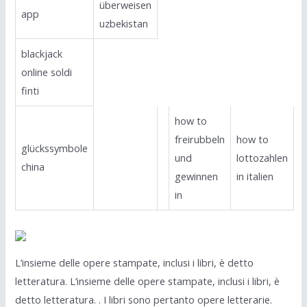
überweisen
app
uzbekistan
blackjack
online soldi
finti
how to
freirubbeln
how to
glückssymbole
und
lottozahlen
china
gewinnen
in italien
in
L’insieme delle opere stampate, inclusi i libri, è detto
letteratura. L’insieme delle opere stampate, inclusi i libri, è
detto letteratura. . I libri sono pertanto opere letterarie.