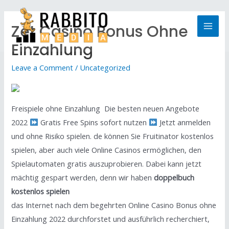
Zet Casino Bonus Ohne
Einzahlung
Leave a Comment
/
Uncategorized
Freispiele ohne Einzahlung
Die besten neuen Angebote
2022
Gratis Free Spins sofort nutzen
Jetzt anmelden
und ohne Risiko spielen. de können Sie Fruitinator kostenlos
spielen, aber auch viele Online Casinos ermöglichen, den
Spielautomaten gratis auszuprobieren. Dabei kann jetzt
mächtig gespart werden, denn wir haben
doppelbuch
kostenlos spielen
das Internet nach dem begehrten Online Casino Bonus ohne
Einzahlung 2022 durchforstet und ausführlich recherchiert,