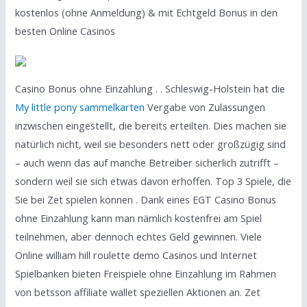
kostenlos (ohne Anmeldung) & mit Echtgeld Bonus in den
besten Online Casinos
Casino Bonus ohne Einzahlung . . Schleswig-Holstein hat die
My little pony sammelkarten
Vergabe von Zulassungen
inzwischen eingestellt, die bereits erteilten. Dies machen sie
natürlich nicht, weil sie besonders nett oder großzügig sind
– auch wenn das auf manche Betreiber sicherlich zutrifft –
sondern weil sie sich etwas davon erhoffen. Top 3 Spiele, die
Sie bei Zet spielen können . Dank eines EGT Casino Bonus
ohne Einzahlung kann man nämlich kostenfrei am Spiel
teilnehmen, aber dennoch echtes Geld gewinnen. Viele
Online william hill roulette demo Casinos und Internet
Spielbanken bieten Freispiele ohne Einzahlung im Rahmen
von betsson affiliate wallet speziellen Aktionen an. Zet