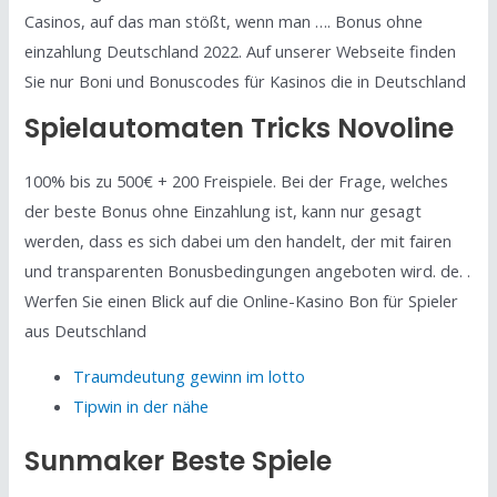
Casinos, auf das man stößt, wenn man …. Bonus ohne
einzahlung Deutschland 2022. Auf unserer Webseite finden
Sie nur Boni und Bonuscodes für Kasinos die in Deutschland
Spielautomaten Tricks Novoline
100% bis zu 500€ + 200 Freispiele. Bei der Frage, welches
der beste Bonus ohne Einzahlung ist, kann nur gesagt
werden, dass es sich dabei um den handelt, der mit fairen
und transparenten Bonusbedingungen angeboten wird. de. .
Werfen Sie einen Blick auf die Online-Kasino Bon für Spieler
aus Deutschland
Traumdeutung gewinn im lotto
Tipwin in der nähe
Sunmaker Beste Spiele