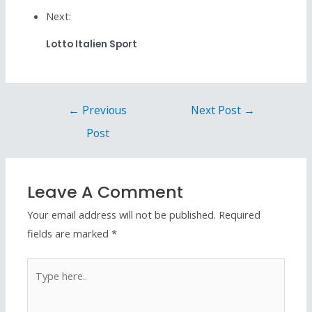
Next:
Lotto Italien Sport
←
Previous
Next Post
→
Post
Leave A Comment
Your email address will not be published.
Required
fields are marked
*