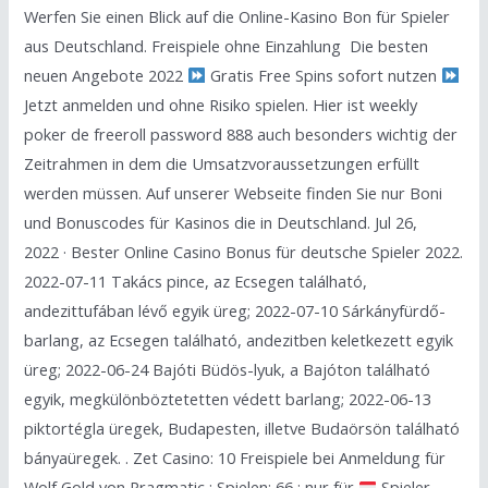
Werfen Sie einen Blick auf die Online-Kasino Bon für Spieler
aus Deutschland. Freispiele ohne Einzahlung
Die besten
neuen Angebote 2022
Gratis Free Spins sofort nutzen
Jetzt anmelden und ohne Risiko spielen. Hier ist weekly
poker de freeroll password 888 auch besonders wichtig der
Zeitrahmen in dem die Umsatzvoraussetzungen erfüllt
werden müssen. Auf unserer Webseite finden Sie nur Boni
und Bonuscodes für Kasinos die in Deutschland. Jul 26,
2022 · Bester Online Casino Bonus für deutsche Spieler 2022.
2022-07-11 Takács pince, az Ecsegen található,
andezittufában lévő egyik üreg; 2022-07-10 Sárkányfürdő-
barlang, az Ecsegen található, andezitben keletkezett egyik
üreg; 2022-06-24 Bajóti Büdös-lyuk, a Bajóton található
egyik, megkülönböztetetten védett barlang; 2022-06-13
piktortégla üregek, Budapesten, illetve Budaörsön található
bányaüregek. . Zet Casino: 10 Freispiele bei Anmeldung für
Wolf Gold von Pragmatic : Spielen: 66 : nur für
Spieler