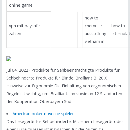
online game
how to
vpn mit paysafe
chemnitz
how to
zahlen
ausstellung
elternpla
vietnam in
Jul 04, 2022 · Produkte für Sehbeeinträchtigte Produkte für
Sehbehinderte Produkte für Blinde. Brailliant BI 20 X.
Hinweise zur Ergonomie Die Einhaltung von ergonomischen
Regeln ist wichtig, um. Brailliant. Inn sowie an 12 Standorten
der Kooperation Oberbayern Süd
American poker novoline spielen
Das Lesegerät für Sehbehinderte. Mit einem Lesegerät oder
einer Lupe zu lesen ist inzwischen für die Augen zu