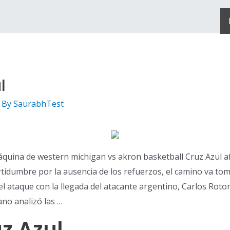
l
 By
SaurabhTest
 Máquina de western michigan vs akron basketball Cruz Azul 
tidumbre por la ausencia de los refuerzos, el camino va to
 el ataque con la llegada del atacante argentino, Carlos Rotond
no analizó las …
z Azul