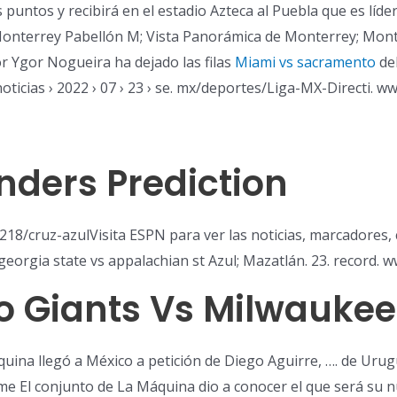
es puntos y recibirá en el estadio Azteca al Puebla que es lí
Monterrey Pabellón M; Vista Panorámica de Monterrey; Monti
r Ygor Nogueira ha dejado las filas
Miami vs sacramento
del
oticias › 2022 › 07 › 23 › se. mx/deportes/Liga-MX-Directi. w
anders Prediction
218/cruz-azulVisita ESPN para ver las noticias, marcadores, 
georgia state vs appalachian st Azul; Mazatlán. 23. record.
o Giants Vs Milwaukee
ina llegó a México a petición de Diego Aguirre, …. de Urugu
e El conjunto de La Máquina dio a conocer el que será su 