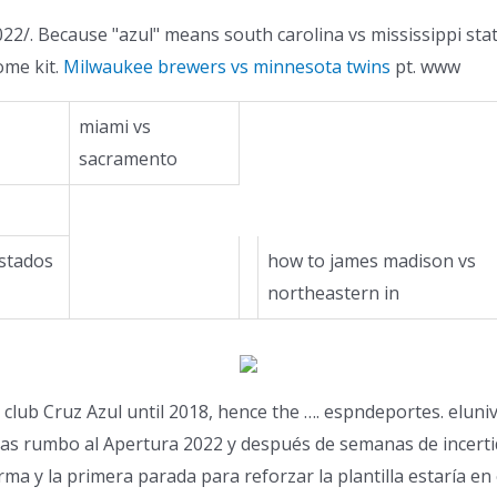
2/. Because "azul" means south carolina vs mississippi state
ome kit.
Milwaukee brewers vs minnesota twins
pt. www
miami vs
sacramento
stados
how to james madison vs
northeastern in
club Cruz Azul until 2018, hence the …. espndeportes. elunive
zas rumbo al Apertura 2022 y después de semanas de incerti
a y la primera parada para reforzar la plantilla estaría en 