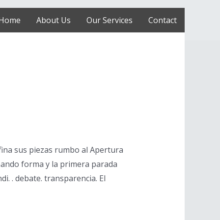
Home
About Us
Our Services
Contact
afina sus piezas rumbo al Apertura
mando forma y la primera parada
i. . debate. transparencia. El