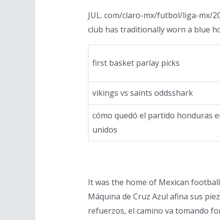
JUL. com/claro-mx/futbol/liga-mx/202
club has traditionally worn a blue h
first basket parlay picks
vikings vs saints oddsshark
cómo quedó el partido honduras e
unidos
It was the home of Mexican football 
Máquina de Cruz Azul afina sus pie
refuerzos, el camino va tomando form