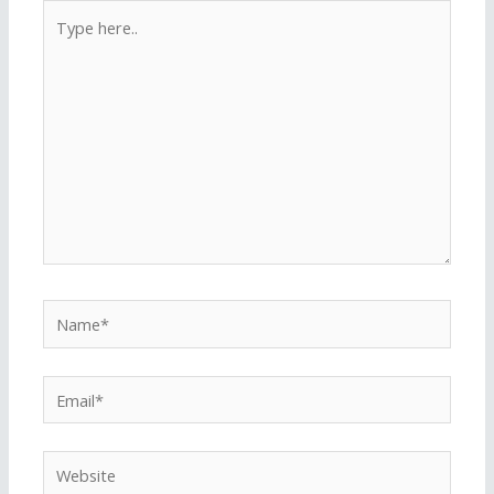
Type
here..
Name*
Email*
Website