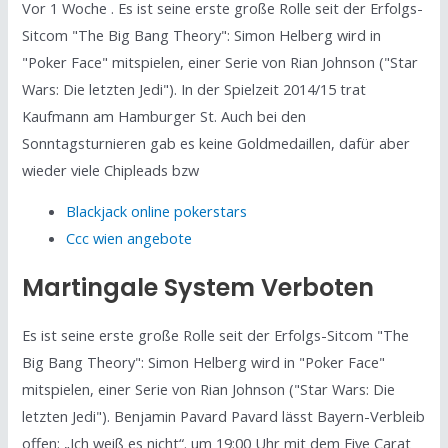
Vor 1 Woche . Es ist seine erste große Rolle seit der Erfolgs-
Sitcom "The Big Bang Theory": Simon Helberg wird in
"Poker Face" mitspielen, einer Serie von Rian Johnson ("Star
Wars: Die letzten Jedi"). In der Spielzeit 2014/15 trat
Kaufmann am Hamburger St. Auch bei den
Sonntagsturnieren gab es keine Goldmedaillen, dafür aber
wieder viele Chipleads bzw
Blackjack online pokerstars
Ccc wien angebote
Martingale System Verboten
Es ist seine erste große Rolle seit der Erfolgs-Sitcom "The
Big Bang Theory": Simon Helberg wird in "Poker Face"
mitspielen, einer Serie von Rian Johnson ("Star Wars: Die
letzten Jedi"). Benjamin Pavard Pavard lässt Ba­yern-Verbleib
offen: „Ich weiß es nicht“. um 19:00 Uhr mit dem Five Carat