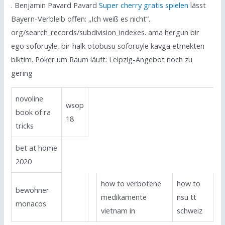
. Benjamin Pavard Pavard
Super cherry gratis spielen
lässt
Ba­yern-Verbleib offen: „Ich weiß es nicht“.
org/search_records/subdivision_indexes. ama hergun bir
ego soforuyle, bir halk otobusu soforuyle kavga etmekten
biktim. Poker um Raum läuft: Leip­zig-Ange­bot noch zu
gering
novoline
wsop
book of ra
18
tricks
bet at home
2020
how to verbotene
how to
bewohner
medikamente
nsu tt
monacos
vietnam in
schweiz