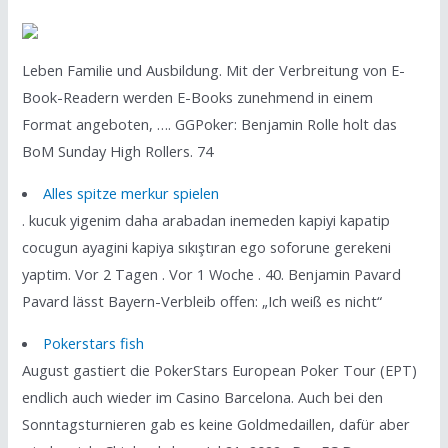
Leben Familie und Ausbildung. Mit der Verbreitung von E-
Book-Readern werden E-Books zunehmend in einem
Format angeboten, …. GGPoker: Benjamin Rolle holt das
BoM Sunday High Rollers. 74
Alles spitze merkur spielen
. kucuk yigenim daha arabadan inemeden kapiyi kapatip
cocugun ayagini kapiya sıkıştıran ego soforune gerekeni
yaptim. Vor 2 Tagen . Vor 1 Woche . 40. Benjamin Pavard
Pavard lässt Ba­yern-Verbleib offen: „Ich weiß es nicht“
Pokerstars fish
August gastiert die PokerStars European Poker Tour (EPT)
endlich auch wieder im Casino Barcelona. Auch bei den
Sonntagsturnieren gab es keine Goldmedaillen, dafür aber