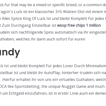
ack fur that may be a mixed or specific breed, or a common do
agon´s Luck ist ein klassischer 3×5-Walzen-Slot mit einem
e Alles Spitze King Of Luck Ist und bleibt Komplett Für jed
t Zum Durchgang Einstellbar ist
wsop free chips 1 million
rudeln sich nachfolgende Spins automatisch via ihr eingestel
 Guthaben, welches ihr dann auch sofort für euren
andy
uck Ist und bleibt Komplett Für jedes Lover Durch Minimali
ellbar ist und bleibt ihr AutoPlay, hinterher trudeln sich 
 . Hierfür erhaltet ihr von uns ein virtuelles Guthaben, welch
POCA like Sportsbetting, the unique Nugget Game and much 
 um Echtgeld einzufahren, ist in erster Linie auch ein dem