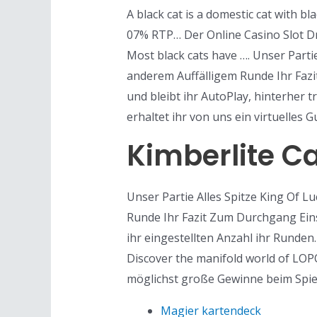
A black cat is a domestic cat with bl
07% RTP… Der Online Casino Slot Dr
Most black cats have …. Unser Parti
anderem Auffälligem Runde Ihr Fazi
und bleibt ihr AutoPlay, hinterher t
erhaltet ihr von uns ein virtuelles
Kimberlite C
Unser Partie Alles Spitze King Of L
Runde Ihr Fazit Zum Durchgang Einst
ihr eingestellten Anzahl ihr Runden.
Discover the manifold world of LO
möglichst große Gewinne beim Spiel
Magier kartendeck