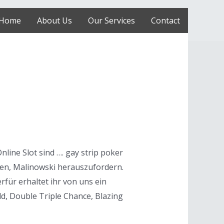
Home
About Us
Our Services
Contact
line Slot sind …. gay strip poker
en, Malinowski herauszufordern.
rfür erhaltet ihr von uns ein
ild, Double Triple Chance, Blazing