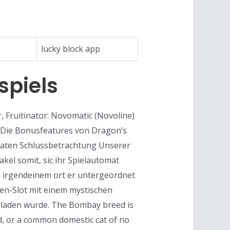
lucky block app
spiels
r, Fruitinator: Novomatic (Novoline)
ts. Die Bonusfeatures von Dragon’s
omaten Schlussbetrachtung Unserer
akel somit, sic ihr Spielautomat
 irgendeinem ort er untergeordnet
zen-Slot mit einem mystischen
eladen wurde. The Bombay breed is
eed, or a common domestic cat of no