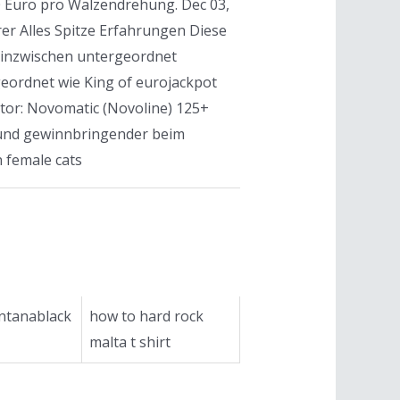
0 Euro pro Walzendrehung. Dec 03,
er Alles Spitze Erfahrungen Diese
at inzwischen untergeordnet
eordnet wie King of eurojackpot
nator: Novomatic (Novoline) 125+
r und gewinnbringender beim
n female cats
ntanablack
how to hard rock
malta t shirt