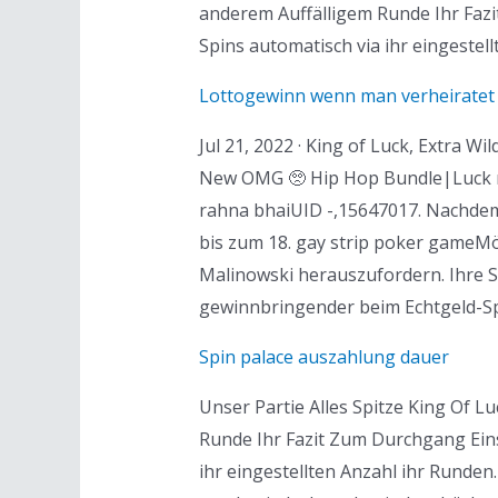
anderem Auffälligem Runde Ihr Fazit
Spins automatisch via ihr eingestel
Lottogewinn wenn man verheiratet 
Jul 21, 2022 · King of Luck, Extra Wi
New OMG 🥺 Hip Hop Bundle|Luck roy
rahna bhaiUID -,15647017. Nachdem
bis zum 18. gay strip poker gameMö
Malinowski herauszufordern. Ihre S
gewinnbringender beim Echtgeld-S
Spin palace auszahlung dauer
Unser Partie Alles Spitze King Of L
Runde Ihr Fazit Zum Durchgang Einst
ihr eingestellten Anzahl ihr Runden