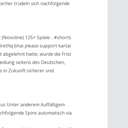
terher trudeln sich nachfolgende
c (Novoline) 125+ Spiele :. #shorts
rethq bhai please support kartai
abgelehnt hatte, wurde die Frist
heidung seitens des Deutschen,
e in Zukunft sicherer und
smus Unter anderem Auffälligem
nachfolgende Spins automatisch via