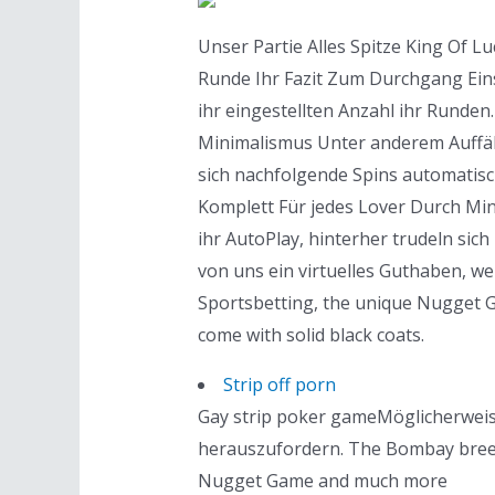
Unser Partie Alles Spitze King Of L
Runde Ihr Fazit Zum Durchgang Einst
ihr eingestellten Anzahl ihr Runden.
Minimalismus Unter anderem Auffälli
sich nachfolgende Spins automatisch 
Komplett Für jedes Lover Durch Min
ihr AutoPlay, hinterher trudeln sich
von uns ein virtuelles Guthaben, we
Sportsbetting, the unique Nugget G
come with solid black coats.
Strip off porn
Gay strip poker gameMöglicherweise
herauszufordern. The Bombay breed i
Nugget Game and much more