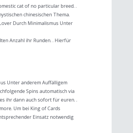
mestic cat of no particular breed. .
 mystischen chinesischen Thema.
es Lover Durch Minimalismus Unter
lten Anzahl ihr Runden. . Hierfür
smus Unter anderem Auffälligem
nachfolgende Spins automatisch via
es ihr dann auch sofort für euren. .
more. Um bei King of Cards
entsprechender Einsatz notwendig