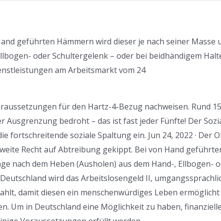
 Hand geführten Hämmern wird dieser je nach seiner Masse 
lbogen- oder Schultergelenk – oder bei beidhändigem Halte
enstleistungen am Arbeitsmarkt vom 24
oraussetzungen für den Hartz-4-Bezug nachweisen. Rund 15
r Ausgrenzung bedroht – das ist fast jeder Fünfte! Der Sozi
ie fortschreitende soziale Spaltung ein. Jun 24, 2022 · Der 
weite Recht auf Abtreibung gekippt. Bei von Hand geführte
nge nach dem Heben (Ausholen) aus dem Hand-, Ellbogen- od
Deutschland wird das Arbeitslosengeld II, umgangssprachlic
ahlt, damit diesen ein menschenwürdiges Leben ermöglicht
 Um in Deutschland eine Möglichkeit zu haben, finanziel