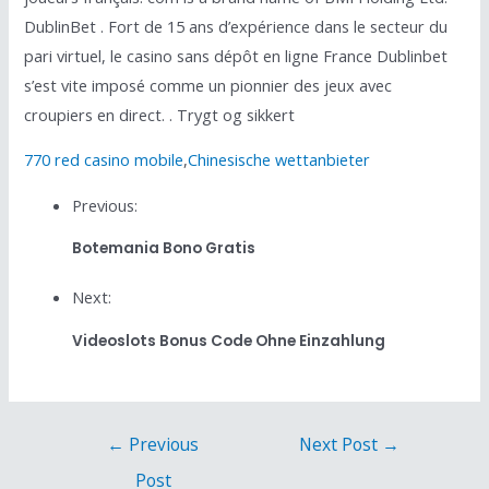
DublinBet . Fort de 15 ans d’expérience dans le secteur du
pari virtuel, le casino sans dépôt en ligne France Dublinbet
s’est vite imposé comme un pionnier des jeux avec
croupiers en direct. . Trygt og sikkert
770 red casino mobile
,
Chinesische wettanbieter
Previous:
Botemania Bono Gratis
Next:
Videoslots Bonus Code Ohne Einzahlung
←
Previous
Next Post
→
Post