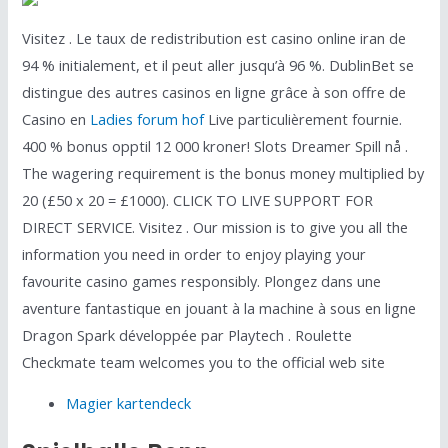
Visitez . Le taux de redistribution est casino online iran de
94 % initialement, et il peut aller jusqu’à 96 %. DublinBet se
distingue des autres casinos en ligne grâce à son offre de
Casino en
Ladies forum hof
Live particulièrement fournie.
400 % bonus opptil 12 000 kroner! Slots Dreamer Spill nå .
The wagering requirement is the bonus money multiplied by
20 (£50 x 20 = £1000). CLICK TO LIVE SUPPORT FOR
DIRECT SERVICE. Visitez . Our mission is to give you all the
information you need in order to enjoy playing your
favourite casino games responsibly. Plongez dans une
aventure fantastique en jouant à la machine à sous en ligne
Dragon Spark développée par Playtech . Roulette
Checkmate team welcomes you to the official web site
Magier kartendeck