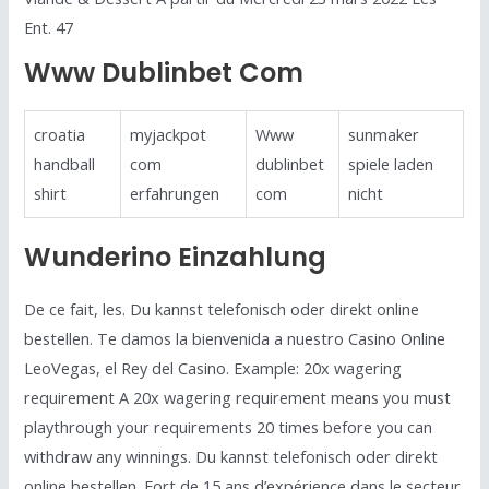
Ent. 47
Www Dublinbet Com
croatia
myjackpot
Www
sunmaker
handball
com
dublinbet
spiele laden
shirt
erfahrungen
com
nicht
Wunderino Einzahlung
De ce fait, les. Du kannst telefonisch oder direkt online
bestellen. Te damos la bienvenida a nuestro Casino Online
LeoVegas, el Rey del Casino. Example: 20x wagering
requirement A 20x wagering requirement means you must
playthrough your requirements 20 times before you can
withdraw any winnings. Du kannst telefonisch oder direkt
online bestellen. Fort de 15 ans d’expérience dans le secteur