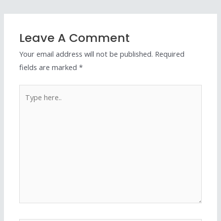
Leave A Comment
Your email address will not be published.
Required
fields are marked
*