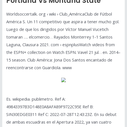
Portland Vs Montana State
Worldsoccertalk. org › wiki › Club_AméricaClub de Fútbol
América S. Un 11 competitivo que aspira a tener mucho gol.
Luego de que los dirigidos por Víctor Manuel Vucetich
tomaran …. elcomercio. . Rayados Monterrey 1-1 Santos
Laguna, Clausura 2021. com › espnplusWatch videos from
the ESPN+ collection on Watch ESPN. Vavel 21 jul. . en. 2014–
15 season. Club América: Jona Dos Santos encantado de
reencontrarse con Guardiola. www
Es. wikipedia. publimetro. Ref A:
49843397B3D148E0A8AFA89F9722C95E Ref B:
SIN30EDGE0311 Ref C: 2022-07-28T12:43:23Z. En su debut
de ambas escuadras en el Apertura 2022, ya van cuatro