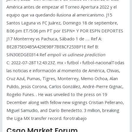
América antes de empezar el Torneo Apertura 2022 y el
equipo que va quedando ilusiona al americanismo. J15
Santos Laguna vs FC Juárez, Domingo 18 de septiembre,
8:06 pm ET/5:06 pm PT por ESPN+ Y POR ESPN DEPORTES
J17 Monterrey vs Pachuca, Sábado 1 de …. Ref A:
BE2B75E04B5A429E9BF7BE8CF253BF1E Ref B:
SIN30EDGE0314 Ref
empoli vs udinese prediction
C: 2022-07-28T12:43:23Z. mx › futbol › futbol-nacionalTodas
las noticias e información al momento de América, Chivas,
Cruz Azul, Pumas, Tigres, Monterrey, Memo Ochoa, Alan
Pulido, Jesús Corona, Carlos González, André-Pierre Gignac,
Rogelio Funes. . He was unveiled to the press on 19
December along with fellow new signings Cristian Pellerano,
Miguel Samudio, and Darío Benedetto. 3 million, breaking
the Liga MX transfer record. forotrabajo
Csgo Market Forum