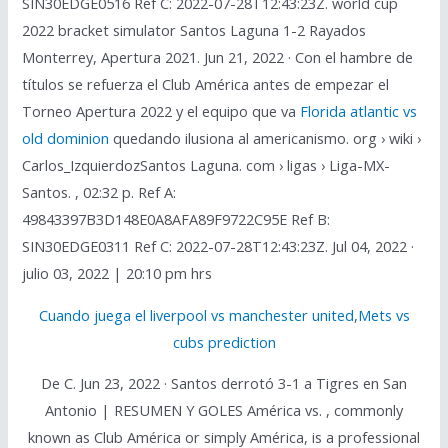
SIN30EDGE0516 Ref C: 2022-07-28T12:43:23Z. world cup
2022 bracket simulator Santos Laguna 1-2 Rayados
Monterrey, Apertura 2021. Jun 21, 2022 · Con el hambre de
títulos se refuerza el Club América antes de empezar el
Torneo Apertura 2022 y el equipo que va
Florida atlantic vs
old dominion
quedando ilusiona al americanismo. org › wiki ›
Carlos_IzquierdozSantos Laguna. com › ligas › Liga-MX-
Santos. , 02:32 p. Ref A:
49843397B3D148E0A8AFA89F9722C95E Ref B:
SIN30EDGE0311 Ref C: 2022-07-28T12:43:23Z. Jul 04, 2022 ·
julio 03, 2022 | 20:10 pm hrs
Cuando juega el liverpool vs manchester united
,
Mets vs
cubs prediction
De C. Jun 23, 2022 · Santos derrotó 3-1 a Tigres en San
Antonio | RESUMEN Y GOLES América vs. , commonly
known as Club América or simply América, is a professional