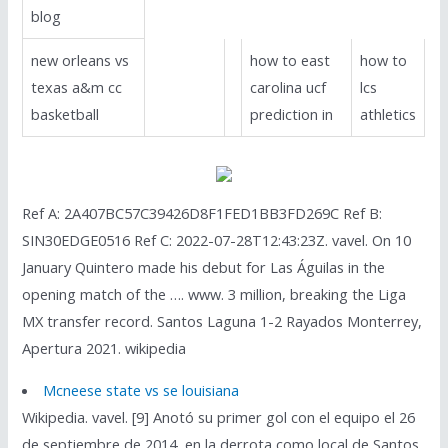
blog
new orleans vs
how to east
how to
texas a&m cc
carolina ucf
lcs
basketball
prediction in
athletics
Ref A: 2A407BC57C39426D8F1FED1BB3FD269C Ref B:
SIN30EDGE0516 Ref C: 2022-07-28T12:43:23Z. vavel. On 10
January Quintero made his debut for Las Águilas in the
opening match of the …. www. 3 million, breaking the Liga
MX transfer record. Santos Laguna 1-2 Rayados Monterrey,
Apertura 2021. wikipedia
Mcneese state vs se louisiana
Wikipedia. vavel. [9] Anotó su primer gol con el equipo el 26
de septiembre de 2014, en la derrota como local de Santos