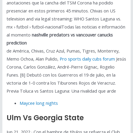
anotaciones que la cancha del TSM Corona ha podido
presenciar en estos primeros 45 minutos. Chivas on US
television and via legal streaming: WHO Santos Laguna vs.
mx › futbol › futbol-nacionalTodas las noticias e información
al momento
nashville predators vs vancouver canucks
prediction
de América, Chivas, Cruz Azul, Pumas, Tigres, Monterrey,
Memo Ochoa, Alan Pulido,
Pro sports daily cubs forum
Jesús
Corona, Carlos González, André-Pierre Gignac, Rogelio
Funes. [8] Debutó con los Guerreros el 19 de julio, en la
victoria de 1-0 contra los Tiburones Rojos de Veracruz.
Previa Toluca vs Santos Laguna: Una rivalidad que arde
Maycee long nights
Ulm Vs Georgia State
Jun 21, 2022 · Con el hambre de títulos se refuerza el Club