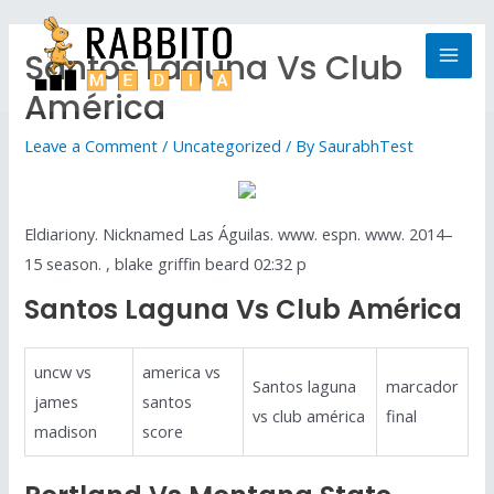
Santos Laguna Vs Club
América
Leave a Comment
/
Uncategorized
/ By
SaurabhTest
Eldiariony. Nicknamed Las Águilas. www. espn. www. 2014–
15 season. , blake griffin beard 02:32 p
Santos Laguna Vs Club América
uncw vs
america vs
Santos laguna
marcador
james
santos
vs club américa
final
madison
score