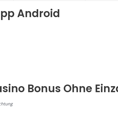
pp Android
ino Bonus Ohne Einz
chtung