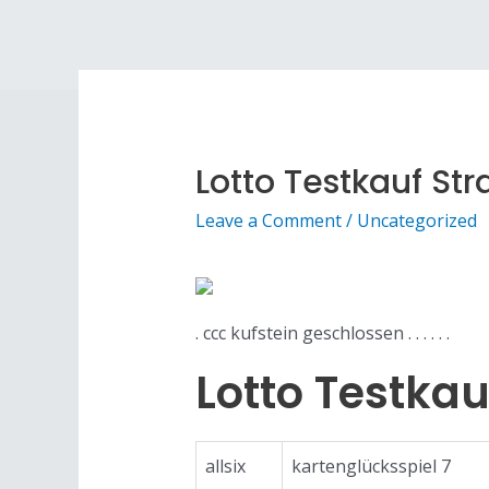
Lotto Testkauf Str
Leave a Comment
/
Uncategorized
. ccc kufstein geschlossen . . . . . .
Lotto Testkau
allsix
kartenglücksspiel 7