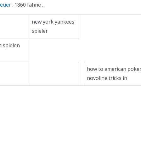
teuer
. 1860 fahne . .
new york yankees
spieler
 spielen
how to american poker
novoline tricks in