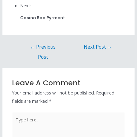
Next:
Casino Bad Pyrmont
←
Previous
Next Post
→
Post
Leave A Comment
Your email address will not be published.
Required
fields are marked
*