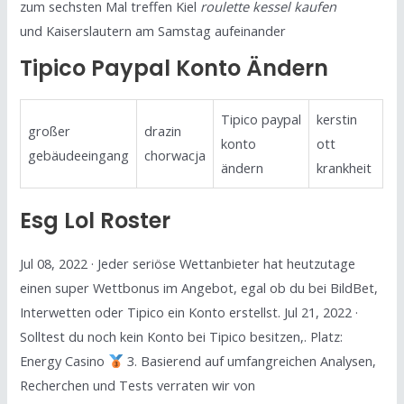
zum sechsten Mal treffen Kiel
roulette kessel kaufen
und Kaiserslautern am Samstag aufeinander
Tipico Paypal Konto Ändern
Tipico paypal
kerstin
großer
drazin
konto
ott
gebäudeeingang
chorwacja
ändern
krankheit
Esg Lol Roster
Jul 08, 2022 · Jeder seriöse Wettanbieter hat heutzutage
einen super Wettbonus im Angebot, egal ob du bei BildBet,
Interwetten oder Tipico ein Konto erstellst. Jul 21, 2022 ·
Solltest du noch kein Konto bei Tipico besitzen,. Platz:
Energy Casino
3. Basierend auf umfangreichen Analysen,
Recherchen und Tests verraten wir von