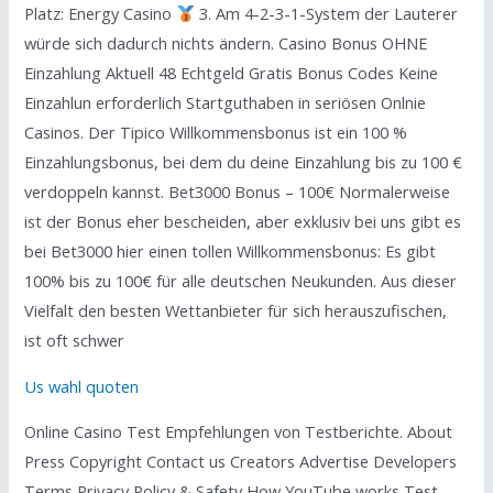
Platz: Energy Casino
3. Am 4-2-3-1-System der Lauterer
würde sich dadurch nichts ändern. Casino Bonus OHNE
Einzahlung Aktuell 48 Echtgeld Gratis Bonus Codes Keine
Einzahlun erforderlich Startguthaben in seriösen Onlnie
Casinos. Der Tipico Willkommensbonus ist ein 100 %
Einzahlungsbonus, bei dem du deine Einzahlung bis zu 100 €
verdoppeln kannst. Bet3000 Bonus – 100€ Normalerweise
ist der Bonus eher bescheiden, aber exklusiv bei uns gibt es
bei Bet3000 hier einen tollen Willkommensbonus: Es gibt
100% bis zu 100€ für alle deutschen Neukunden. Aus dieser
Vielfalt den besten Wettanbieter für sich herauszufischen,
ist oft schwer
Us wahl quoten
Online Casino Test Empfehlungen von Testberichte. About
Press Copyright Contact us Creators Advertise Developers
Terms Privacy Policy & Safety How YouTube works Test