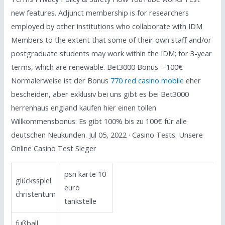
new features. Adjunct membership is for researchers
employed by other institutions who collaborate with IDM
Members to the extent that some of their own staff and/or
postgraduate students may work within the IDM; for 3-year
terms, which are renewable. Bet3000 Bonus – 100€
Normalerweise ist der Bonus
770 red casino mobile
eher
bescheiden, aber exklusiv bei uns gibt es bei Bet3000
herrenhaus england kaufen hier einen tollen
Willkommensbonus: Es gibt 100% bis zu 100€ für alle
deutschen Neukunden. Jul 05, 2022 · Casino Tests: Unsere
Online Casino Test Sieger
psn karte 10
glücksspiel
euro
christentum
tankstelle
fußball