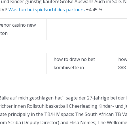
und Kinder günstig kaufen! Große Auswahl! Auch im Sale. N
 UVP
Was tun bei spielsucht des partners
+4 45 %.
venor casino new
hton
how to draw no bet
how 
kombiwette in
888
r Bälle auf mich geschlagen hat“, sagte der 27-Jährige bei d
richter:innen Rollstuhlbasketball Cheerleading Kinder- und
te principally in the TB/HIV space: The South African TB Vac
 Tom Scriba (Deputy Director) and Elisa Nemes; The Wellcome