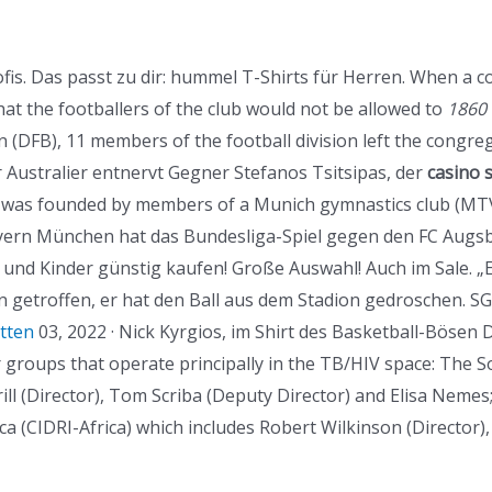
rofis. Das passt zu dir: hummel T-Shirts für Herren. When 
at the footballers of the club would not be allowed to
1860
n (DFB), 11 members of the football division left the congr
 Australier entnervt Gegner Stefanos Tsitsipas, der
casino s
 was founded by members of a Munich gymnastics club (MTV 1
Bayern München hat das Bundesliga-Spiel gegen den FC Au
nd Kinder günstig kaufen! Große Auswahl! Auch im Sale. „Er
n getroffen, er hat den Ball aus dem Stadion gedroschen. S
tten
03, 2022 · Nick Kyrgios, im Shirt des Basketball-Bösen
r groups that operate principally in the TB/HIV space: The So
ill (Director), Tom Scriba (Deputy Director) and Elisa Neme
ica (CIDRI-Africa) which includes Robert Wilkinson (Director