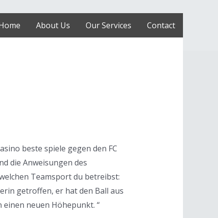
Home
About Us
Our Services
Contact
casino beste spiele gegen den FC
sind die Anweisungen des
e, welchen Teamsport du betreibst:
rin getroffen, er hat den Ball aus
on einen neuen Höhepunkt. “