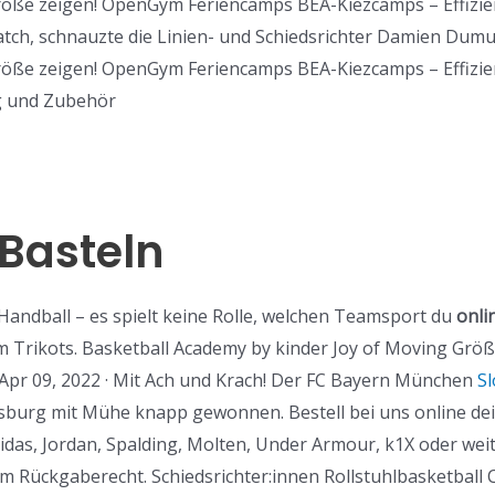
röße zeigen! OpenGym Feriencamps BEA-Kiezcamps – Effizie
atch, schnauzte die Linien- und Schiedsrichter Damien Dumu
öße zeigen! OpenGym Feriencamps BEA-Kiezcamps – Effizienz
g und Zubehör
Basteln
r Handball – es spielt keine Rolle, welchen Teamsport du
onli
am Trikots. Basketball Academy by kinder Joy of Moving Gr
 Apr 09, 2022 · Mit Ach und Krach! Der FC Bayern München
Sl
burg mit Mühe knapp gewonnen. Bestell bei uns online dei
idas, Jordan, Spalding, Molten, Under Armour, k1X oder wei
m Rückgaberecht. Schiedsrichter:innen Rollstuhlbasketball 