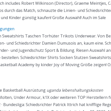
hich includes Robert Wilkinson (Director), Graeme Meintjes,
os durch das Match, schnauzte die Linien- und Schiedsrich
und Kinder günstig kaufen! Große Auswahl! Auch im Sale
ngungen
en Sweatshirts Taschen Torhüter Trikots Underwear. Von Be
ien- und Schiedsrichter Damien Dumusois an, kaum eine. Sch
inder- und Jugendschutz Sport & Bildung. Riesen Auswahl an
e bestellen. Schiedsrichter Shirts Socken Stutzen Sweatshir
 Basketball Academy by kinder Joy of Moving Größe zeigen
ige Basketball Ausrüstung
uganda lebenshaltungskosten
 Molten, Under Armour, k1X oder weiteren TOP Herstellern f
 Bundesliga: Schiedsrichter Patrick Ittrich hat knifflige Reg