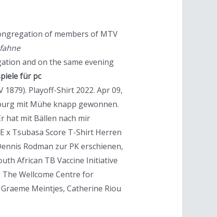
a congregation of members of MTV
 fahne
egation and on the same evening
piele für pc
879). Playoff-Shirt 2022. Apr 09,
gsburg mit Mühe knapp gewonnen.
 hat mit Bällen nach mir
GE x Tsubasa Score T-Shirt Herren
 Dennis Rodman zur PK erschienen,
uth African TB Vaccine Initiative
s; The Wellcome Centre for
), Graeme Meintjes, Catherine Riou