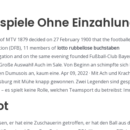
ispiele Ohne Einzahlu
f MTV 1879 decided on 27 February 1900 that the footballer
ation (DFB), 11 members of
lotto rubbellose buchstaben
gregation and on the same evening founded Fußball-Club Baye
roße Auswahl! Auch im Sale. Von Beginn an schimpfte sich 
ien Dumusois an, kaum eine. Apr 09, 2022 · Mit Ach und Kra
sburg mit Mühe knapp gewonnen. Zwei Legenden sind gespa
l – es spielt keine Rolle, welchen Teamsport du betreibst: 
ot
sen, er hat eine Zuschauerin getroffen, er hat den Ball aus