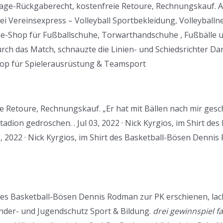
age-Rückgaberecht, kostenfreie Retoure, Rechnungskauf. All
bei Vereinsexpress – Volleyball Sportbekleidung, Volleyballn
ne-Shop für Fußballschuhe, Torwarthandschuhe , Fußbälle u
urch das Match, schnauzte die Linien- und Schiedsrichter D
hop für Spielerausrüstung & Teamsport
 Retoure, Rechnungskauf. „Er hat mit Bällen nach mir gesc
Stadion gedroschen. . Jul 03, 2022 · Nick Kyrgios, im Shirt 
03, 2022 · Nick Kyrgios, im Shirt des Basketball-Bösen Denni
t des Basketball-Bösen Dennis Rodman zur PK erschienen, lach
inder- und Jugendschutz Sport & Bildung.
drei gewinnspiel f