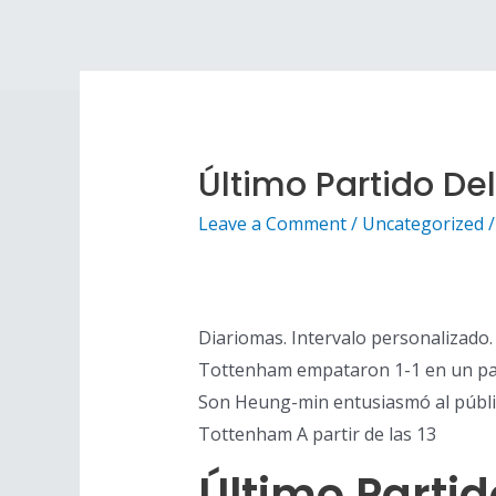
Último Partido De
Leave a Comment
/
Uncategorized
/
Diariomas. Intervalo personalizado. 
Tottenham empataron 1-1 en un part
Son Heung-min entusiasmó al público.
Tottenham A partir de las 13
Último Parti