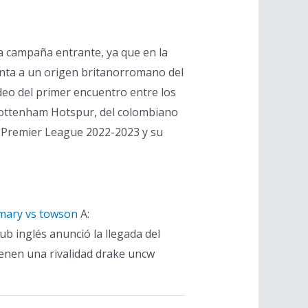
la campaña entrante, ya que en la
nta a un origen britanorromano del
deo del primer encuentro entre los
l Tottenham Hotspur, del colombiano
a Premier League 2022-2023 y su
 mary vs towson
A:
 inglés anunció la llegada del
ienen una rivalidad drake uncw