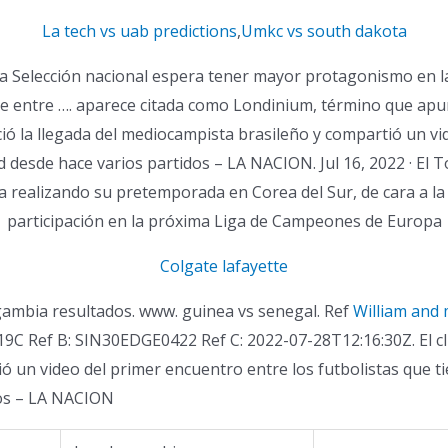
La tech vs uab predictions
,
Umkc vs south dakota
 la Selección nacional espera tener mayor protagonismo en 
te entre …. aparece citada como Londinium, término que apu
ció la llegada del mediocampista brasileño y compartió un vi
ad desde hace varios partidos – LA NACION. Jul 16, 2022 · E
 realizando su pretemporada en Corea del Sur, de cara a l
participación en la próxima Liga de Campeones de Europa
Colgate lafayette
gambia resultados. www. guinea vs senegal. Ref
William and
ef B: SIN30EDGE0422 Ref C: 2022-07-28T12:16:30Z. El club
 un video del primer encuentro entre los futbolistas que t
dos – LA NACION