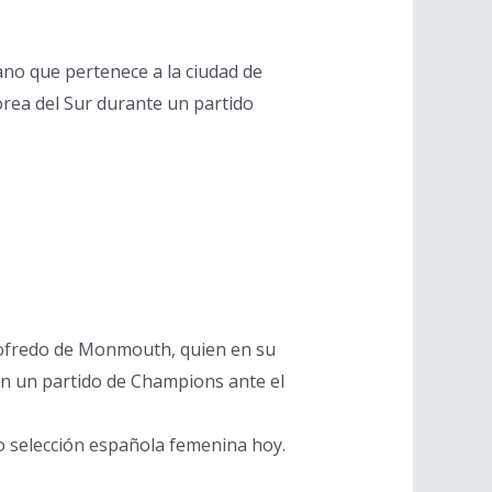
ano que pertenece a la ciudad de
orea del Sur durante un partido
dofredo de Monmouth, quien en su
 con un partido de Champions ante el
ido selección española femenina hoy.