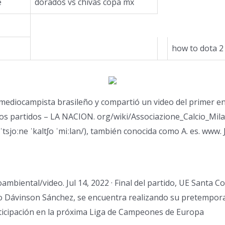
e
dorados vs chivas copa mx
how to dota 2
el mediocampista brasileño y compartió un video del primer e
ios partidos – LA NACION. org/wiki/Associazione_Calcio_Mil
ˈtsjoːne ˈkaltʃo ˈmiːlan/), también conocida como A. es. www. 
ambiental/video. Jul 14, 2022 · Final del partido, UE Santa Colo
Dávinson Sánchez, se encuentra realizando su pretemporada
ticipación en la próxima Liga de Campeones de Europa