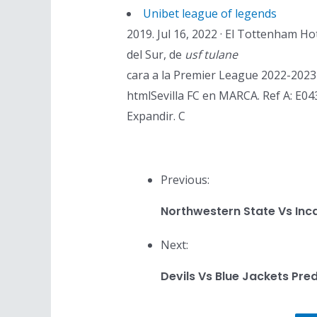
Unibet league of legends
2019. Jul 16, 2022 · El Tottenham 
del Sur, de
usf tulane
cara a la Premier League 2022-2023
htmlSevilla FC en MARCA. Ref A: E
Expandir. C
Previous:
Northwestern State Vs Inc
Next:
Devils Vs Blue Jackets Pred