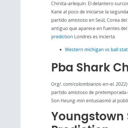
Chinita-arlequin. El delantero surco
Kane al poco de iniciarse la segunda
partido amistoso en Seúl, Corea del 
antiguo que aparece en fuentes del s
prediction
Londres es incierta
Western michigan vs ball stat
Pba Shark C
Org/. com/colombianos-en-el. 2022) 
partido amistoso de pretemporada di
Son Heung-min entusiasmó al públic
Youngstown S