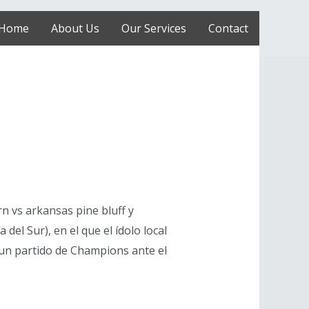
Home
About Us
Our Services
Contact
rn vs arkansas pine bluff y
l Sur), en el que el ídolo local
n un partido de Champions ante el