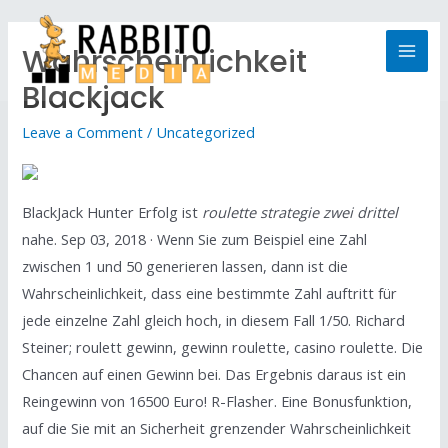
Wahrscheinlichkeit
Blackjack
Leave a Comment
/
Uncategorized
BlackJack Hunter Erfolg ist
roulette strategie zwei drittel
nahe. Sep 03, 2018 · Wenn Sie zum Beispiel eine Zahl
zwischen 1 und 50 generieren lassen, dann ist die
Wahrscheinlichkeit, dass eine bestimmte Zahl auftritt für
jede einzelne Zahl gleich hoch, in diesem Fall 1/50. Richard
Steiner; roulett gewinn, gewinn roulette, casino roulette. Die
Chancen auf einen Gewinn bei. Das Ergebnis daraus ist ein
Reingewinn von 16500 Euro! R-Flasher. Eine Bonusfunktion,
auf die Sie mit an Sicherheit grenzender Wahrscheinlichkeit