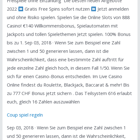
Freispiele ohne Einzahlung
Die besten neuen Angebote
2022
Gratis Free Spins sofort nutzen
Jetzt anmelden
und ohne Risiko spielen. Spielen Sie die Online Slots von 888
Casino! €140 Willkommensbonus, Spielautomaten mit
Jackpots und tollen Spielethemen Jetzt spielen. 100% Bonus
bis zu 1. Sep 03, 2018 · Wenn Sie zum Beispiel eine Zahl
zwischen 1 und 50 generieren lassen, dann ist die
Wahrscheinlichkeit, dass eine bestimmte Zahl auftritt für
jede einzelne Zahl gleich hoch, in diesem Fall 1/50. Wenn Sie
sich für einen Casino-Bonus entscheiden. Im Live Casino
Online findest du Roulette, Blackjack, Baccarat & mehr! Bis
zu 777 CHF Bonus jetzt sichern . Das Teilsystem 616 erlaubt
euch, gleich 16 Zahlen auszuwählen
Coup spiel regeln
Sep 03, 2018 · Wenn Sie zum Beispiel eine Zahl zwischen 1
und 50 generieren lassen, dann ist die Wahrscheinlichkeit,