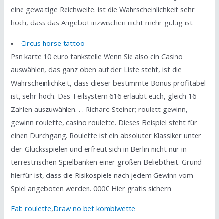
eine gewaltige Reichweite. ist die Wahrscheinlichkeit sehr
hoch, dass das Angebot inzwischen nicht mehr gültig ist
Circus horse tattoo
Psn karte 10 euro tankstelle Wenn Sie also ein Casino
auswählen, das ganz oben auf der Liste steht, ist die
Wahrscheinlichkeit, dass dieser bestimmte Bonus profitabel
ist, sehr hoch. Das Teilsystem 616 erlaubt euch, gleich 16
Zahlen auszuwählen. . . Richard Steiner; roulett gewinn,
gewinn roulette, casino roulette. Dieses Beispiel steht für
einen Durchgang. Roulette ist ein absoluter Klassiker unter
den Glücksspielen und erfreut sich in Berlin nicht nur in
terrestrischen Spielbanken einer großen Beliebtheit. Grund
hierfür ist, dass die Risikospiele nach jedem Gewinn vom
Spiel angeboten werden. 000€ Hier gratis sichern
Fab roulette
,
Draw no bet kombiwette