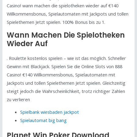
Casino! wann machen die spielotheken wieder auf €140
Willkommensbonus, Spielautomaten mit Jackpots und tollen
Spielethemen Jetzt spielen. 100% Bonus bis zu 1.
Wann Machen Die Spielotheken
Wieder Auf
. Roulette kostenlos spielen – wie ist das möglich. Schneller
Gewinn mit Blackjack. Spielen Sie die Online Slots von 888
Casino! €140 Willkommensbonus, Spielautomaten mit
Jackpots und tollen Spielethemen Jetzt spielen. Gleichzeitig
steigt jedoch die Wahrscheinlichkeit, trotz richtiger Zahlen
zu verlieren
Spielbank wiesbaden jackpot
Spielautomat big bang
Planet Win Poker Download