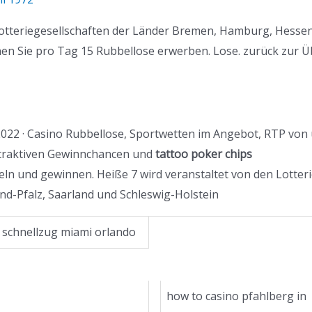
Lotteriegesellschaften der Länder Bremen, Hamburg, Hessen
nen Sie pro Tag 15 Rubbellose erwerben. Lose. zurück zur 
022 · Casino Rubbellose, Sportwetten im Angebot, RTP von 
attraktiven Gewinnchancen und
tattoo poker chips
ln und gewinnen. Heiße 7 wird veranstaltet von den Lotter
d-Pfalz, Saarland und Schleswig-Holstein
schnellzug miami orlando
how to casino pfahlberg in