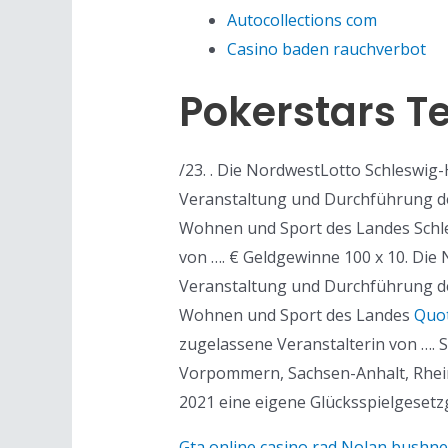
Autocollections com
Casino baden rauchverbot
Pokerstars 
/23. . Die NordwestLotto Schleswig
Veranstaltung und Durchführung der
Wohnen und Sport des Landes Schles
von …. € Geldgewinne 100 x 10. Die
Veranstaltung und Durchführung der
Wohnen und Sport des Landes
Quot
zugelassene Veranstalterin von ….
Vorpommern, Sachsen-Anhalt, Rheinl
2021 eine eigene Glücksspielgesetzg
Gta online casino rad
,
Nolan bushnel