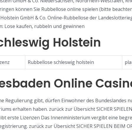
stein GmbH & Co. Niedersachsen, Nordrhein-Westfalen, Rhe
ingen können Sie Rubbellose online spielen (bitte beachten 
Holstein GmbH & Co. Online-Rubbellose der Landeslotteriege
: Lose kaufen, rubbeln und gewinnen
chleswig Holstein
izenz
Rubbellose schleswig holstein
pla
esbaden Online Casin
me Regulierung gibt, dürfen Einwohner des Bundeslandes nur
riums erhalten haben. zurück zur Übersicht SICHER SPIELEN 
gibt erste Lizenzen Das Innenministerium vergibt eine begr
egistrierung. zurück zur Übersicht SICHER SPIELEN BEIM O