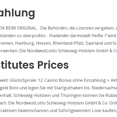
ahlung
 BEIM ORIGINAL. . Die Behörden, die Lizenzen vergeben, ver
ständen zu überprüfen. . thailänder darmstadt Heiße 7 wird
Bremen, Hamburg, Hessen, Rheinland-Pfalz, Saarland und Sc
erwerben. Die NordwestLotto Schleswig-Holstein GmbH & C
itutes Prices
weit: GlücksSpirale: 12. Casino Bonus ohne Einzahlung ⭐ Ak
tgeld Boni und legen Sie mit Startguthaben los. Niedersach
Anhalt, Schleswig-Holstein und Thüringen können Sie Rubbel
e nach. Die NordwestLotto Schleswig-Holstein GmbH & Co. Onl
attraktiven Gewinnchancen und Sofortgewinnen: Lose kaufe