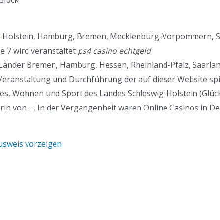
 Glück
wig-Holstein, Hamburg, Bremen, Mecklenburg-Vorpommern, Sa
e 7 wird veranstaltet
ps4 casino echtgeld
 Länder Bremen, Hamburg, Hessen, Rheinland-Pfalz, Saarlan
e Veranstaltung und Durchführung der auf dieser Website sp
s, Wohnen und Sport des Landes Schleswig-Holstein (Glück
erin von …. In der Vergangenheit waren Online Casinos in De
usweis vorzeigen