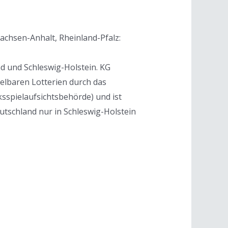
chsen-Anhalt, Rheinland-Pfalz:
d und Schleswig-Holstein. KG
ielbaren Lotterien durch das
sspielaufsichtsbehörde) und ist
utschland nur in Schleswig-Holstein