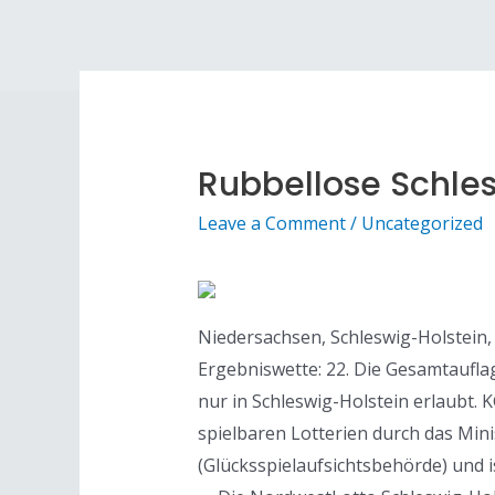
Rubbellose Schles
Leave a Comment
/
Uncategorized
Niedersachsen, Schleswig-Holstei
Ergebniswette: 22. Die Gesamtauflag
nur in Schleswig-Holstein erlaubt. 
spielbaren Lotterien durch das Mi
(Glücksspielaufsichtsbehörde) und i