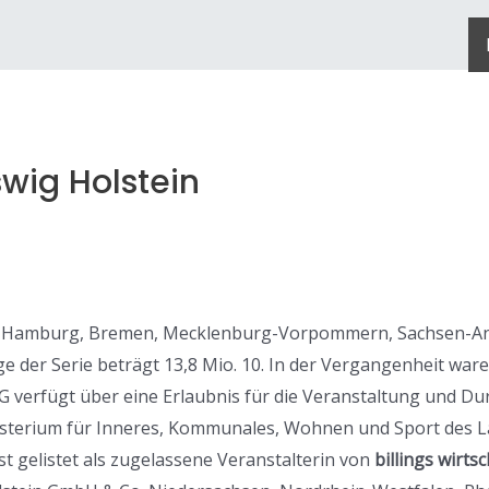
wig Holstein
n, Hamburg, Bremen, Mecklenburg-Vorpommern, Sachsen-Anh
e der Serie beträgt 13,8 Mio. 10. In der Vergangenheit war
KG verfügt über eine Erlaubnis für die Veranstaltung und D
nisterium für Inneres, Kommunales, Wohnen und Sport des L
st gelistet als zugelassene Veranstalterin von
billings wirtsc