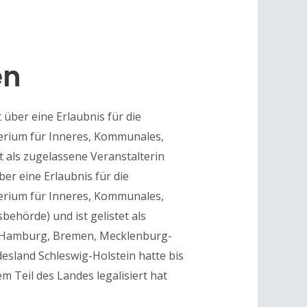
en
 über eine Erlaubnis für die
terium für Inneres, Kommunales,
t als zugelassene Veranstalterin
er eine Erlaubnis für die
terium für Inneres, Kommunales,
behörde) und ist gelistet als
, Hamburg, Bremen, Mecklenburg-
sland Schleswig-Holstein hatte bis
m Teil des Landes legalisiert hat