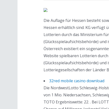
Die Auflage für Hessen besteht sow
Hessen erhältlich sind. KG verfügt 
Lotterien durch das Ministerium f
(Glücksspielaufsichtsbehörde) und is
Österreich existiert ein sogenannte
Website spielbaren Lotterien durc
(Glücksspielaufsichtsbehörde) und i
Lotteriegesellschaften der Länder 
32red mobile casino download
Die NordwestLotto Schleswig-Holst
von 1 Mio. Niedersachsen, Schlesw
TOTO Ergebniswette: 22. . Bei LOTT