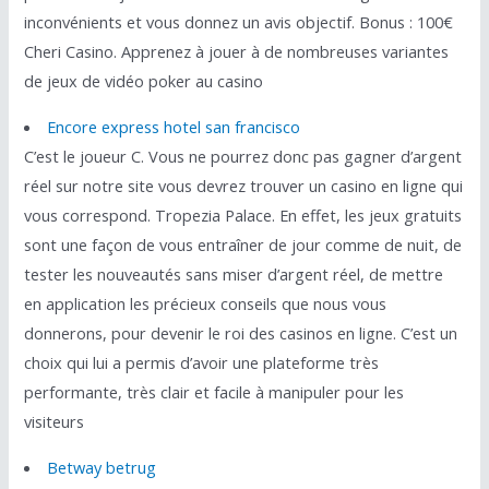
inconvénients et vous donnez un avis objectif. Bonus : 100€
Cheri Casino. Apprenez à jouer à de nombreuses variantes
de jeux de vidéo poker au casino
Encore express hotel san francisco
C’est le joueur C. Vous ne pourrez donc pas gagner d’argent
réel sur notre site vous devrez trouver un casino en ligne qui
vous correspond. Tropezia Palace. En effet, les jeux gratuits
sont une façon de vous entraîner de jour comme de nuit, de
tester les nouveautés sans miser d’argent réel, de mettre
en application les précieux conseils que nous vous
donnerons, pour devenir le roi des casinos en ligne. C’est un
choix qui lui a permis d’avoir une plateforme très
performante, très clair et facile à manipuler pour les
visiteurs
Betway betrug