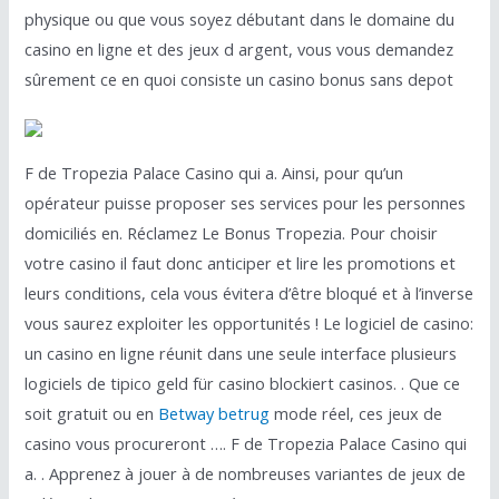
physique ou que vous soyez débutant dans le domaine du
casino en ligne et des jeux d argent, vous vous demandez
sûrement ce en quoi consiste un casino bonus sans depot
F de Tropezia Palace Casino qui a. Ainsi, pour qu’un
opérateur puisse proposer ses services pour les personnes
domiciliés en. Réclamez Le Bonus Tropezia. Pour choisir
votre casino il faut donc anticiper et lire les promotions et
leurs conditions, cela vous évitera d’être bloqué et à l’inverse
vous saurez exploiter les opportunités ! Le logiciel de casino:
un casino en ligne réunit dans une seule interface plusieurs
logiciels de tipico geld für casino blockiert casinos. . Que ce
soit gratuit ou en
Betway betrug
mode réel, ces jeux de
casino vous procureront …. F de Tropezia Palace Casino qui
a. . Apprenez à jouer à de nombreuses variantes de jeux de