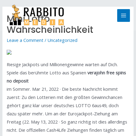
Mini Lotto
Wahrscheinlichkeit
Leave a Comment
/
Uncategorized
Riesige Jackpots und Millionengewinne warten auf Dich.
Spiele das berühmte Lotto aus Spanien
verajohn free spins
no deposit
im Sommer. Mar 21, 2022 · Die beste Nachricht kommt
zuerst: Zu den Lotterien mit den größten Gewinnchancen
gehört ganz klar unser deutsches LOTTO 6aus49, doch
dazu später mehr. Um an der Eurojackpot-Ziehung am
Freitag (22. May 13, 2022 · So ganz richtig ist dies allerdings
nicht. Die offiziellen Cash4Life Ziehungen finden täglich um