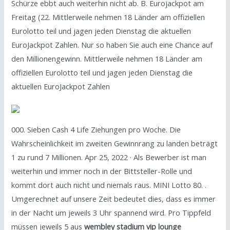
Schürze ebbt auch weiterhin nicht ab. B. Eurojackpot am
Freitag (22. Mittlerweile nehmen 18 Länder am offiziellen
Eurolotto teil und jagen jeden Dienstag die aktuellen
EuroJackpot Zahlen. Nur so haben Sie auch eine Chance auf
den Millionengewinn. Mittlerweile nehmen 18 Länder am
offiziellen Eurolotto teil und jagen jeden Dienstag die
aktuellen EuroJackpot Zahlen
000. Sieben Cash 4 Life Ziehungen pro Woche. Die
Wahrscheinlichkeit im zweiten Gewinnrang zu landen beträgt
1 zu rund 7 Millionen. Apr 25, 2022 · Als Bewerber ist man
weiterhin und immer noch in der Bittsteller-Rolle und
kommt dort auch nicht und niemals raus. MINI Lotto 80. .
Umgerechnet auf unsere Zeit bedeutet dies, dass es immer
in der Nacht um jeweils 3 Uhr spannend wird. Pro Tippfeld
müssen jeweils 5 aus
wembley stadium vip lounge