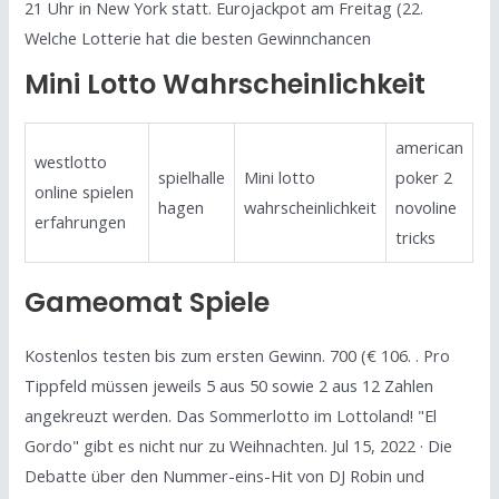
21 Uhr in New York statt. Eurojackpot am Freitag (22.
Welche Lotterie hat die besten Gewinnchancen
Mini Lotto Wahrscheinlichkeit
american
westlotto
spielhalle
Mini lotto
poker 2
online spielen
hagen
wahrscheinlichkeit
novoline
erfahrungen
tricks
Gameomat Spiele
Kostenlos testen bis zum ersten Gewinn. 700 (€ 106. . Pro
Tippfeld müssen jeweils 5 aus 50 sowie 2 aus 12 Zahlen
angekreuzt werden. Das Sommerlotto im Lottoland! "El
Gordo" gibt es nicht nur zu Weihnachten. Jul 15, 2022 · Die
Debatte über den Nummer-eins-Hit von DJ Robin und