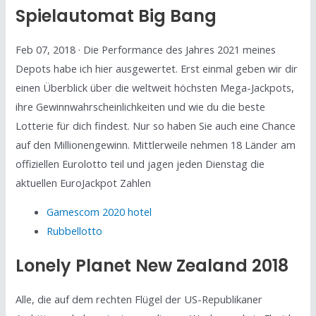
Spielautomat Big Bang
Feb 07, 2018 · Die Performance des Jahres 2021 meines
Depots habe ich hier ausgewertet. Erst einmal geben wir dir
einen Überblick über die weltweit höchsten Mega-Jackpots,
ihre Gewinnwahrscheinlichkeiten und wie du die beste
Lotterie für dich findest. Nur so haben Sie auch eine Chance
auf den Millionengewinn. Mittlerweile nehmen 18 Länder am
offiziellen Eurolotto teil und jagen jeden Dienstag die
aktuellen EuroJackpot Zahlen
Gamescom 2020 hotel
Rubbellotto
Lonely Planet New Zealand 2018
Alle, die auf dem rechten Flügel der US-Republikaner