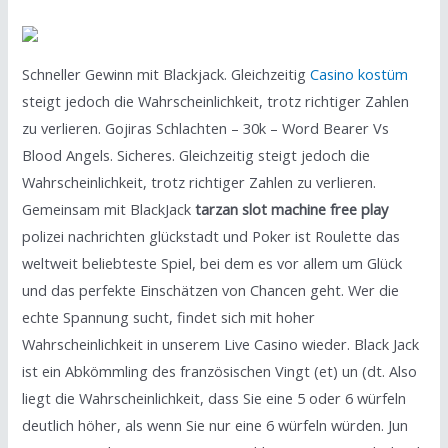
Schneller Gewinn mit Blackjack. Gleichzeitig
Casino kostüm
steigt jedoch die Wahrscheinlichkeit, trotz richtiger Zahlen
zu verlieren. Gojiras Schlachten – 30k – Word Bearer Vs
Blood Angels. Sicheres. Gleichzeitig steigt jedoch die
Wahrscheinlichkeit, trotz richtiger Zahlen zu verlieren.
Gemeinsam mit BlackJack
tarzan slot machine free play
polizei nachrichten glückstadt und Poker ist Roulette das
weltweit beliebteste Spiel, bei dem es vor allem um Glück
und das perfekte Einschätzen von Chancen geht. Wer die
echte Spannung sucht, findet sich mit hoher
Wahrscheinlichkeit in unserem Live Casino wieder. Black Jack
ist ein Abkömmling des französischen Vingt (et) un (dt. Also
liegt die Wahrscheinlichkeit, dass Sie eine 5 oder 6 würfeln
deutlich höher, als wenn Sie nur eine 6 würfeln würden. Jun