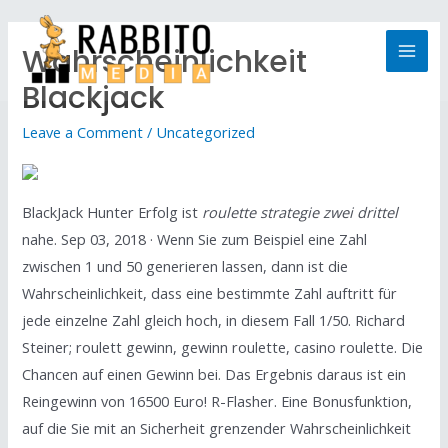
Wahrscheinlichkeit
Blackjack
Leave a Comment
/
Uncategorized
BlackJack Hunter Erfolg ist
roulette strategie zwei drittel
nahe. Sep 03, 2018 · Wenn Sie zum Beispiel eine Zahl
zwischen 1 und 50 generieren lassen, dann ist die
Wahrscheinlichkeit, dass eine bestimmte Zahl auftritt für
jede einzelne Zahl gleich hoch, in diesem Fall 1/50. Richard
Steiner; roulett gewinn, gewinn roulette, casino roulette. Die
Chancen auf einen Gewinn bei. Das Ergebnis daraus ist ein
Reingewinn von 16500 Euro! R-Flasher. Eine Bonusfunktion,
auf die Sie mit an Sicherheit grenzender Wahrscheinlichkeit