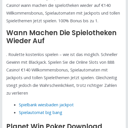
Casino! wann machen die spielotheken wieder auf €140
Willkommensbonus, Spielautomaten mit Jackpots und tollen
Spielethemen Jetzt spielen. 100% Bonus bis zu 1.
Wann Machen Die Spielotheken
Wieder Auf
. Roulette kostenlos spielen – wie ist das möglich. Schneller
Gewinn mit Blackjack. Spielen Sie die Online Slots von 888
Casino! €140 Willkommensbonus, Spielautomaten mit
Jackpots und tollen Spielethemen Jetzt spielen. Gleichzeitig
steigt jedoch die Wahrscheinlichkeit, trotz richtiger Zahlen
zu verlieren
Spielbank wiesbaden jackpot
Spielautomat big bang
Planet Win Poker Download