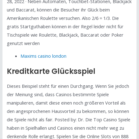
28, 2022 · Neben Automaten, Touchbet-Stationen, Blackjack
und Baccarat, können die Besucher ihr Glück beim
Amerikanischen Roulette versuchen. Also 2/6 = 1/3. Die
gratis Startguthaben können in der Regel leider nicht für
Tischspiele wie Roulette, Blackjack, Baccarat oder Poker
genutzt werden
Maxims casino london
Kreditkarte Glücksspiel
Dieses Beispiel steht für einen Durchgang. Wenn Sie jedoch
der Meinung sind, dass Casinos bestimmte Spiele
manipulieren, damit diese einen noch größeren Vorteil als
den angesprochenen Hausvorteil zu bekommen, so können
die Spiele nicht als fair. Posted by: Dr. Die Top Casino Spiele
haben in Spielhallen und Casinos einen nicht mehr weg zu
denkende Rolle erlangt. Spielen Sie die Online Slots von 888