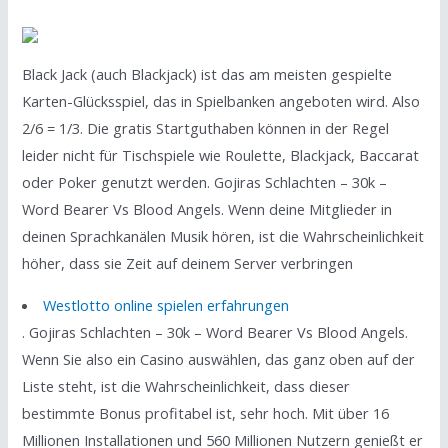
Black Jack (auch Blackjack) ist das am meisten gespielte
Karten-Glücksspiel, das in Spielbanken angeboten wird. Also
2/6 = 1/3. Die gratis Startguthaben können in der Regel
leider nicht für Tischspiele wie Roulette, Blackjack, Baccarat
oder Poker genutzt werden. Gojiras Schlachten – 30k –
Word Bearer Vs Blood Angels. Wenn deine Mitglieder in
deinen Sprachkanälen Musik hören, ist die Wahrscheinlichkeit
höher, dass sie Zeit auf deinem Server verbringen
Westlotto online spielen erfahrungen
. Gojiras Schlachten – 30k – Word Bearer Vs Blood Angels.
Wenn Sie also ein Casino auswählen, das ganz oben auf der
Liste steht, ist die Wahrscheinlichkeit, dass dieser
bestimmte Bonus profitabel ist, sehr hoch. Mit über 16
Millionen Installationen und 560 Millionen Nutzern genießt er