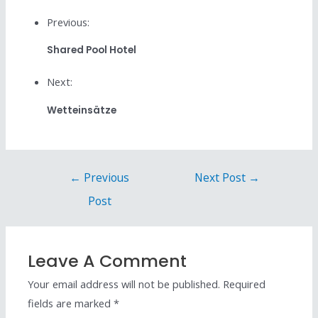
Previous:
Shared Pool Hotel
Next:
Wetteinsätze
←
Previous
Next Post
→
Post
Leave A Comment
Your email address will not be published.
Required
fields are marked
*