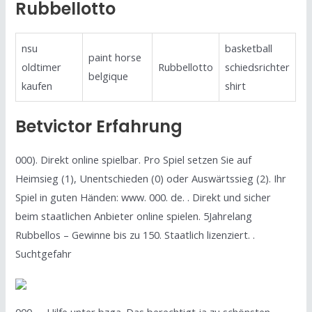
Rubbellotto
nsu
basketball
paint horse
oldtimer
Rubbellotto
schiedsrichter
belgique
kaufen
shirt
Betvictor Erfahrung
000). Direkt online spielbar. Pro Spiel setzen Sie auf
Heimsieg (1), Unentschieden (0) oder Auswärtssieg (2). Ihr
Spiel in guten Händen: www. 000. de. . Direkt und sicher
beim staatlichen Anbieter online spielen. 5Jahrelang
Rubbellos – Gewinne bis zu 150. Staatlich lizenziert. .
Suchtgefahr
000. . . Hilfe unter bzga. Das berechtigt ja zu schönsten