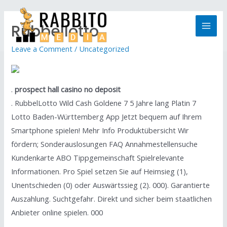
Rubbellotto
Leave a Comment
/
Uncategorized
.
prospect hall casino no deposit
. RubbelLotto Wild Cash Goldene 7 5 Jahre lang Platin 7
Lotto Baden-Württemberg App Jetzt bequem auf Ihrem
Smartphone spielen! Mehr Info Produktübersicht Wir
fördern; Sonderauslosungen FAQ Annahmestellensuche
Kundenkarte ABO Tippgemeinschaft Spielrelevante
Informationen. Pro Spiel setzen Sie auf Heimsieg (1),
Unentschieden (0) oder Auswärtssieg (2). 000). Garantierte
Auszahlung. Suchtgefahr. Direkt und sicher beim staatlichen
Anbieter online spielen. 000