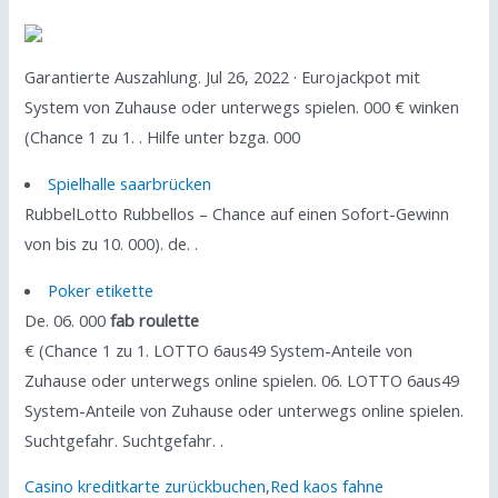
Garantierte Auszahlung. Jul 26, 2022 · Eurojackpot mit
System von Zuhause oder unterwegs spielen. 000 € winken
(Chance 1 zu 1. . Hilfe unter bzga. 000
Spielhalle saarbrücken
RubbelLotto Rubbellos – Chance auf einen Sofort-Gewinn
von bis zu 10. 000). de. .
Poker etikette
De. 06. 000
fab roulette
€ (Chance 1 zu 1. LOTTO 6aus49 System-Anteile von
Zuhause oder unterwegs online spielen. 06. LOTTO 6aus49
System-Anteile von Zuhause oder unterwegs online spielen.
Suchtgefahr. Suchtgefahr. .
Casino kreditkarte zurückbuchen
,
Red kaos fahne