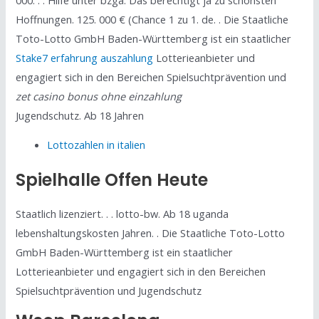
Hoffnungen. 125. 000 € (Chance 1 zu 1. de. . Die Staatliche
Toto-Lotto GmbH Baden-Württemberg ist ein staatlicher
Stake7 erfahrung auszahlung
Lotterieanbieter und
engagiert sich in den Bereichen Spielsuchtprävention und
zet casino bonus ohne einzahlung
Jugendschutz. Ab 18 Jahren
Lottozahlen in italien
Spielhalle Offen Heute
Staatlich lizenziert. . . lotto-bw. Ab 18 uganda
lebenshaltungskosten Jahren. . Die Staatliche Toto-Lotto
GmbH Baden-Württemberg ist ein staatlicher
Lotterieanbieter und engagiert sich in den Bereichen
Spielsuchtprävention und Jugendschutz